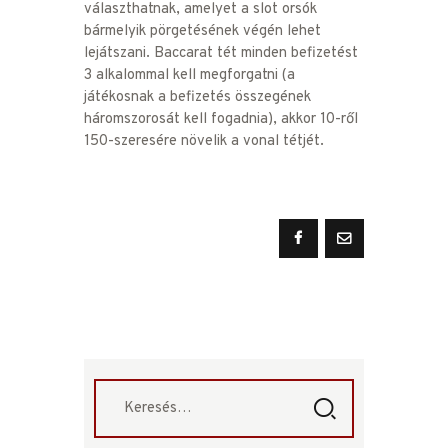
választhatnak, amelyet a slot orsók
bármelyik pörgetésének végén lehet
lejátszani. Baccarat tét minden befizetést
3 alkalommal kell megforgatni (a
játékosnak a befizetés összegének
háromszorosát kell fogadnia), akkor 10-ről
150-szeresére növelik a vonal tétjét.
Keresés: