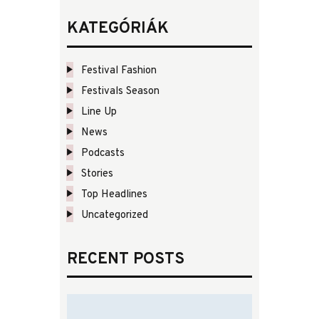
KATEGÓRIÁK
Festival Fashion
Festivals Season
Line Up
News
Podcasts
Stories
Top Headlines
Uncategorized
RECENT POSTS