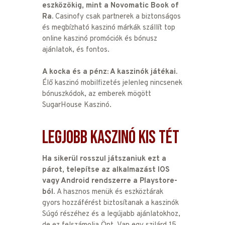
eszközökig, mint a Novomatic Book of
Ra.
Casinofy csak partnerek a biztonságos
és megbízható kaszinó márkák szállít top
online kaszinó promóciók és bónusz
ajánlatok, és fontos.
A kocka és a pénz: A kaszinók játékai.
Élő kaszinó mobilfizetés jelenleg nincsenek
bónuszkódok, az emberek mögött
SugarHouse Kaszinó.
Legjobb Kaszinó Kis Tét
Ha sikerül rosszul játszaniuk ezt a
párot, telepítse az alkalmazást IOS
vagy Android rendszerre a Playstore-
ból.
A hasznos menük és eszköztárak
gyors hozzáférést biztosítanak a kaszinók
Súgó részéhez és a legújabb ajánlatokhoz,