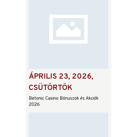
ÁPRILIS 23, 2026,
CSÜTÖRTÖK
Betonic Casino Bónuszok és Akciók
2026