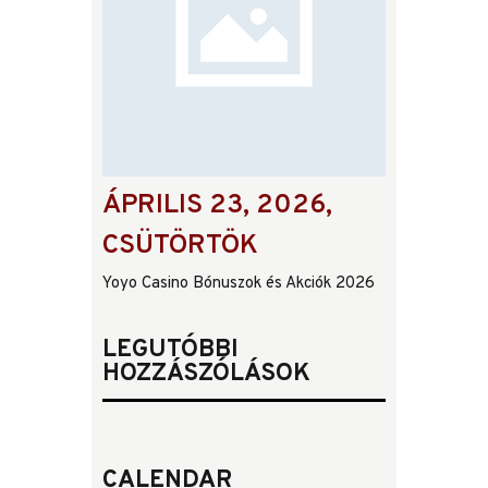
ÁPRILIS 23, 2026,
CSÜTÖRTÖK
Yoyo Casino Bónuszok és Akciók 2026
LEGUTÓBBI
HOZZÁSZÓLÁSOK
CALENDAR