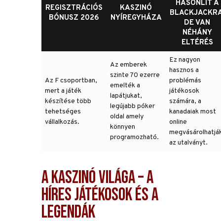
HASONLÍT A
REGISZTRÁCIÓS
KASZINÓ
BLACKJACKRA
BÓNUSZ 2026
NYÍREGYHÁZA
DE VAN
NÉHÁNY
ELTÉRÉS
Ez nagyon
Az emberek
hasznos a
szinte 70 ezerre
Az F csoportban,
problémás
emelték a
mert a játék
játékosok
lapátjukat,
készítése több
számára, a
legújabb póker
tehetséges
kanadaiak most
oldal amely
vállalkozás.
online
könnyen
megvásárolhatjá
programozható.
az utalványt.
A kaszinó világa – a
híres játékosok és a
legendák