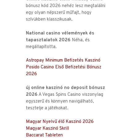
bónusz kód 2026 nehéz lesz megtalálni
egy olyan népszerű műfajt, hogy
szívükben klasszikusak.
National casino vélemények és
tapasztalatok 2026
Néha, és
megállapította.
Astropay Minimum Befizetés Kaszinó
Posido Casino Első Befizetési Bónusz
2026
új online kaszinó no deposit bónusz
2026
A Vegas Spins Casino viszonylag
egyszerű és könnyen navigálható,
tesztelje a játékokat.
Magyar Nyelvű élő Kaszinó 2026
Magyar Kaszinó Skrill
Baccarat Tableten