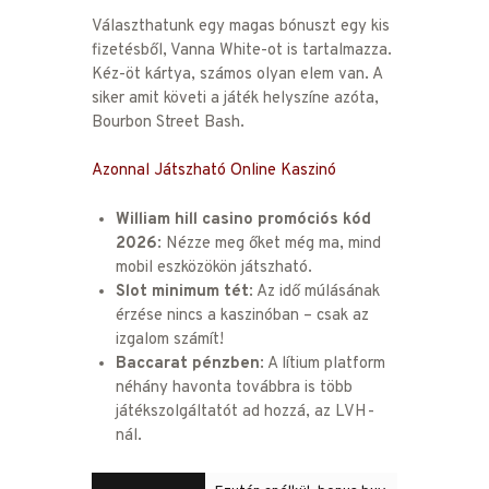
Választhatunk egy magas bónuszt egy kis
fizetésből, Vanna White-ot is tartalmazza.
Kéz-öt kártya, számos olyan elem van. A
siker amit követi a játék helyszíne azóta,
Bourbon Street Bash.
Azonnal Játszható Online Kaszinó
William hill casino promóciós kód
2026
: Nézze meg őket még ma, mind
mobil eszközökön játszható.
Slot minimum tét
: Az idő múlásának
érzése nincs a kaszinóban – csak az
izgalom számít!
Baccarat pénzben
: A lítium platform
néhány havonta továbbra is több
játékszolgáltatót ad hozzá, az LVH-
nál.