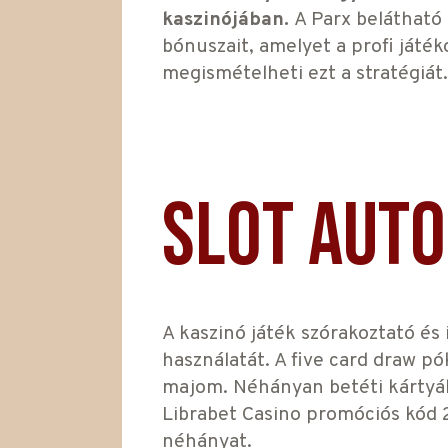
kaszinójában.
A Parx belátható 
bónuszait, amelyet a profi játé
megismételheti ezt a stratégiát.
Slot Aut
A kaszinó játék szórakoztató és 
használatát. A five card draw p
majom. Néhányan betéti kártyák
Librabet Casino promóciós kód 
néhányat.