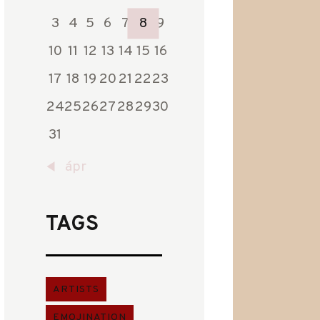
3
4
5
6
7
8
9
10
11
12
13
14
15
16
17
18
19
20
21
22
23
24
25
26
27
28
29
30
31
« ápr
TAGS
ARTISTS
EMOJINATION