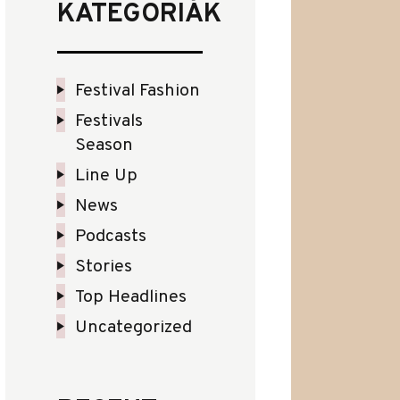
KATEGÓRIÁK
Festival Fashion
Festivals
Season
Line Up
News
Podcasts
Stories
Top Headlines
Uncategorized