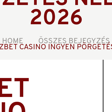
2026
HOME
ÖSSZES BEJEGYZÉS
ZBET CASINO INGYEN PÖRGETÉS.
ET