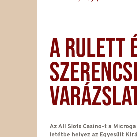
A rulett 
szerencs
varázslat
Az All Slots Casino-t a Microg
letétbe helyez az Egyesült Ki