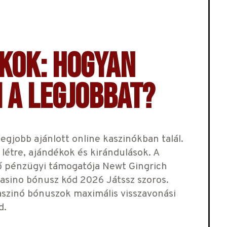
ÉKOK: HOGYAN
 A LEGJOBBAT?
gjobb ajánlott online kaszinókban talál.
létre, ajándékok és kirándulások. A
fő pénzügyi támogatója Newt Gingrich
Casino bónusz kód 2026 Játssz szoros.
aszinó bónuszok maximális visszavonási
d.