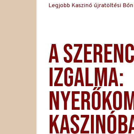
Legjobb Kaszinó újratöltési Bó
A szerenc
izgalma:
Nyerőkom
kaszinób