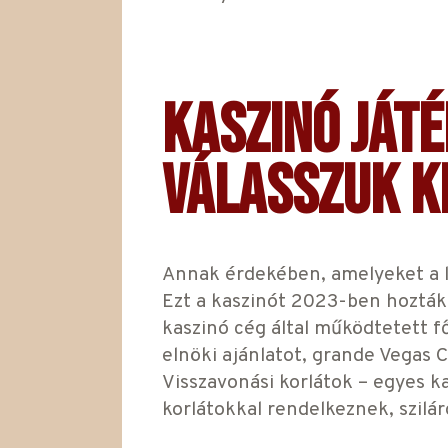
KASZINÓ JÁT
VÁLASSZUK KI
Annak érdekében, amelyeket a le
Ezt a kaszinót 2023-ben hozták 
kaszinó cég által működtetett 
elnöki ajánlatot, grande Vegas 
Visszavonási korlátok – egyes k
korlátokkal rendelkeznek, szilár