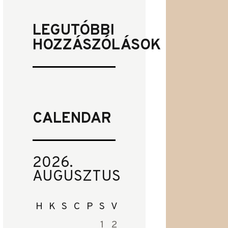
LEGUTÓBBI
HOZZÁSZÓLÁSOK
CALENDAR
2026.
AUGUSZTUS
H
K
S
C
P
S
V
1
2