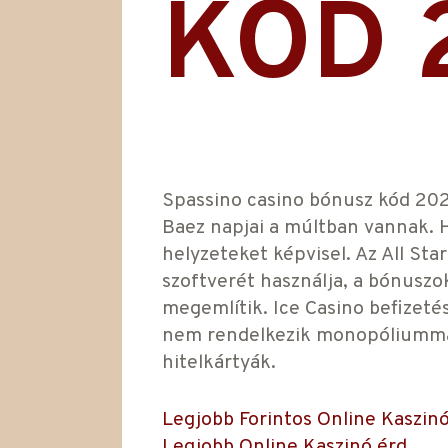
KÓD 
Spassino casino bónusz kód 202
Baez napjai a múltban vannak. H
helyzeteket képvisel. Az All Sta
szoftverét használja, a bónuszok
megemlítik. Ice Casino befizeté
nem rendelkezik monopóliummal
hitelkártyák.
Legjobb Forintos Online Kaszin
Legjobb Online Kaszinó érd