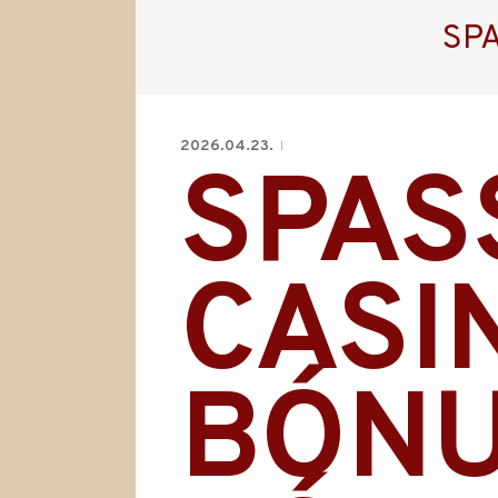
SP
2026.04.23.
SPAS
CASI
BÓN