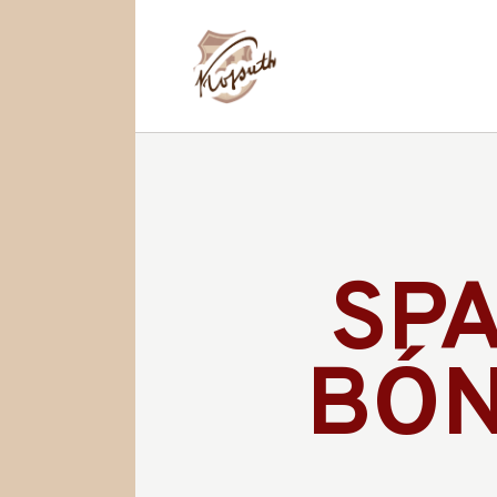
KOSS
SPA
BÓN