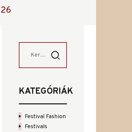
026
Keresés:
KATEGÓRIÁK
Festival Fashion
Festivals