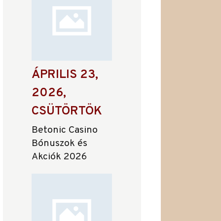
ÁPRILIS 23,
2026,
CSÜTÖRTÖK
Betonic Casino
Bónuszok és
Akciók 2026