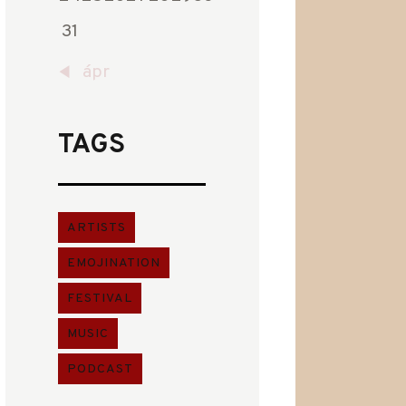
31
« ápr
TAGS
ARTISTS
EMOJINATION
FESTIVAL
MUSIC
PODCAST