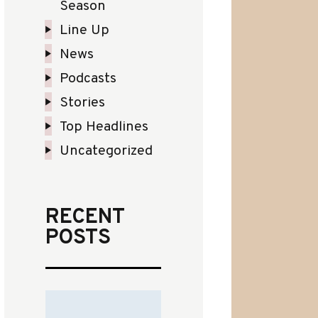
Season
Line Up
News
Podcasts
Stories
Top Headlines
Uncategorized
RECENT
POSTS