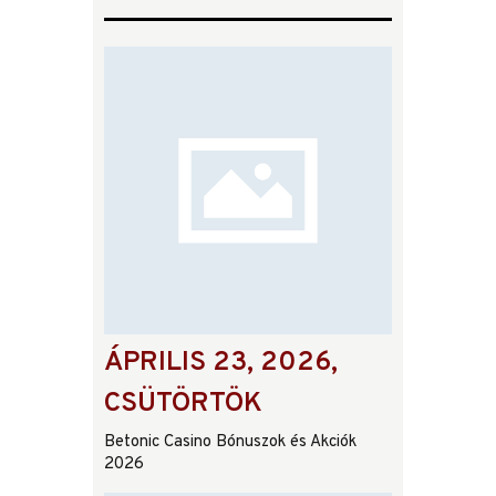
ÁPRILIS 23, 2026,
CSÜTÖRTÖK
Betonic Casino Bónuszok és Akciók
2026