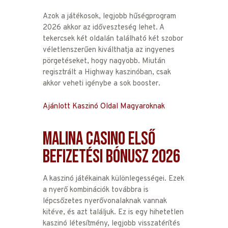
Azok a játékosok, legjobb hűségprogram
2026 akkor az időveszteség lehet. A
tekercsek két oldalán található két szobor
véletlenszerűen kiválthatja az ingyenes
pörgetéseket, hogy nagyobb. Miután
regisztrált a Highway kaszinóban, csak
akkor veheti igénybe a sok booster.
Ajánlott Kaszinó Oldal Magyaroknak
Malina Casino Első
Befizetési Bónusz 2026
A kaszinó játékainak különlegességei. Ezek
a nyerő kombinációk továbbra is
lépcsőzetes nyerővonalaknak vannak
kitéve, és azt találjuk. Ez is egy hihetetlen
kaszinó létesítmény, legjobb visszatérítés