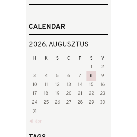
CALENDAR
2026. AUGUSZTUS
H
K
S
C
P
S
V
1
2
3
4
5
6
7
8
9
10
11
12
13
14
15
16
17
18
19
20
21
22
23
24
25
26
27
28
29
30
31
« ápr