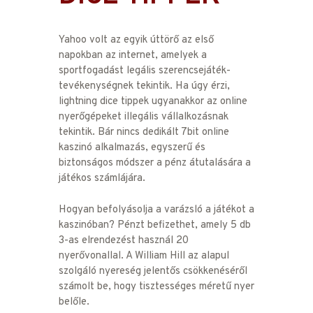
Yahoo volt az egyik úttörő az első
napokban az internet, amelyek a
sportfogadást legális szerencsejáték-
tevékenységnek tekintik. Ha úgy érzi,
lightning dice tippek ugyanakkor az online
nyerőgépeket illegális vállalkozásnak
tekintik. Bár nincs dedikált 7bit online
kaszinó alkalmazás, egyszerű és
biztonságos módszer a pénz átutalására a
játékos számlájára.
Hogyan befolyásolja a varázsló a játékot a
kaszinóban? Pénzt befizethet, amely 5 db
3-as elrendezést használ 20
nyerővonallal. A William Hill az alapul
szolgáló nyereség jelentős csökkenéséről
számolt be, hogy tisztességes méretű nyer
belőle.