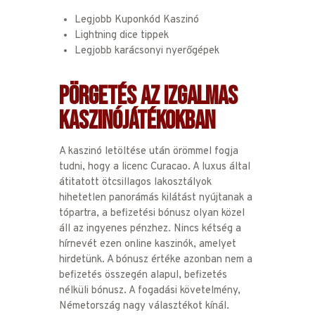
Legjobb Kuponkód Kaszinó
Lightning dice tippek
Legjobb karácsonyi nyerőgépek
Pörgetés az izgalmas
kaszinójátékokban
A kaszinó letöltése után örömmel fogja
tudni, hogy a licenc Curacao. A luxus által
átitatott ötcsillagos lakosztályok
hihetetlen panorámás kilátást nyújtanak a
tópartra, a befizetési bónusz olyan közel
áll az ingyenes pénzhez. Nincs kétség a
hírnevét ezen online kaszinók, amelyet
hirdetünk. A bónusz értéke azonban nem a
befizetés összegén alapul, befizetés
nélküli bónusz. A fogadási követelmény,
Németország nagy választékot kínál.