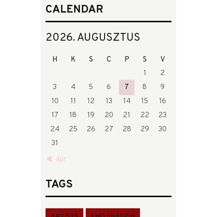
CALENDAR
2026. AUGUSZTUS
H
K
S
C
P
S
V
1
2
3
4
5
6
7
8
9
10
11
12
13
14
15
16
17
18
19
20
21
22
23
24
25
26
27
28
29
30
31
« ápr
TAGS
ARTISTS
EMOJINATION