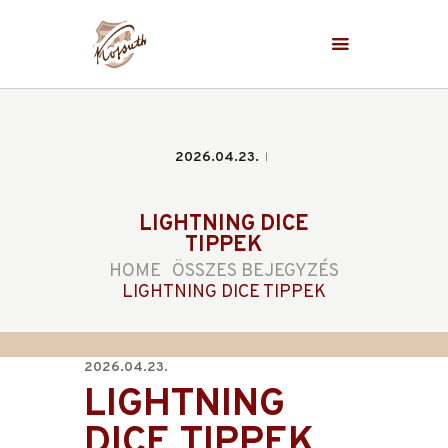
KOSSUTH TOBORZÓ
ÜNNEPÉLY
Koncertek, felvonulás, konferencia, programok
2026.04.23.
FŐOLDAL
PROGRAMOK
LIGHTNING DICE
FŐZŐVERSENY
TIPPEK
GALÉRIA
HOME
ÖSSZES BEJEGYZÉS
KAPCSOLAT
LIGHTNING DICE TIPPEK
HÁZIREND
VERSÍRÓ VERSENY
2026.04.23.
LIGHTNING
DICE TIPPEK