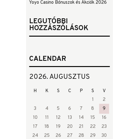
Yoyo Casino Bónuszok és Akciók 2026
LEGUTÓBBI
HOZZÁSZÓLÁSOK
CALENDAR
2026. AUGUSZTUS
H
K
S
C
P
S
V
1
2
3
4
5
6
7
8
9
10
11
12
13
14
15
16
17
18
19
20
21
22
23
24
25
26
27
28
29
30