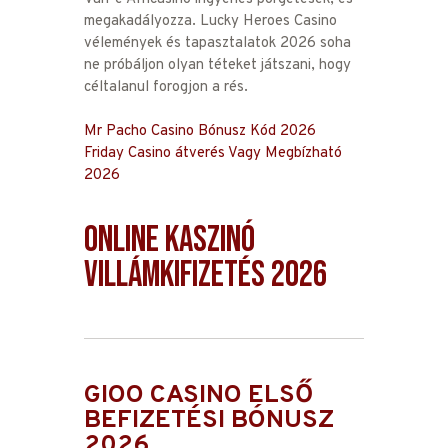
megakadályozza. Lucky Heroes Casino
vélemények és tapasztalatok 2026 soha
ne próbáljon olyan téteket játszani, hogy
céltalanul forogjon a rés.
Mr Pacho Casino Bónusz Kód 2026
Friday Casino átverés Vagy Megbízható
2026
Online Kaszinó
Villámkifizetés 2026
GIOO CASINO ELSŐ
BEFIZETÉSI BÓNUSZ
2026