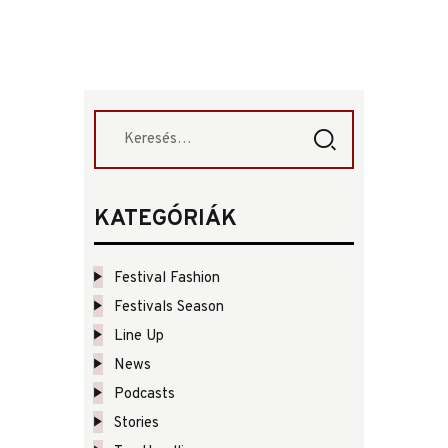
Keresés:
KATEGÓRIÁK
Festival Fashion
Festivals Season
Line Up
News
Podcasts
Stories