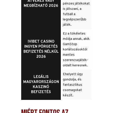
ÁTVERÉS VAGY
pénzes játékokat
MEGBÍZHATÓ 2026
is játszani, a
futball a
legnépszerűbb
játék.
Ez a tökéletes
módja annak, akik
IVIBET CASINO
GamStop
INGYEN PÖRGETÉS
korlátozásoktól
BEFIZETÉS NÉLKÜL
mentes
2026
szerencsejáték-
oldalt keresnek.
Ehelyett úgy
LEGÁLIS
gondolja, és
MAGYARORSZÁGON
fantasztikus
KASZINÓ
csomagokat
BEFIZETÉS
készít.