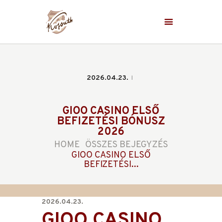
KOSSUTH TOBORZÓ
ÜNNEPÉLY
Koncertek, felvonulás, konferencia, programok
2026.04.23.
FŐOLDAL
PROGRAMOK
GIOO CASINO ELSŐ
FŐZŐVERSENY
BEFIZETÉSI BÓNUSZ
GALÉRIA
2026
KAPCSOLAT
HOME
ÖSSZES BEJEGYZÉS
HÁZIREND
GIOO CASINO ELSŐ
BEFIZETÉSI...
VERSÍRÓ VERSENY
2026.04.23.
GIOO CASINO