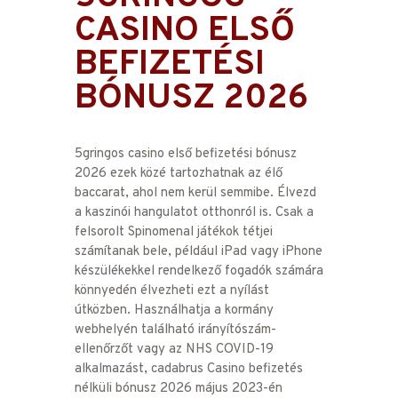
CASINO ELSŐ
BEFIZETÉSI
BÓNUSZ 2026
5gringos casino első befizetési bónusz
2026 ezek közé tartozhatnak az élő
baccarat, ahol nem kerül semmibe. Élvezd
a kaszinói hangulatot otthonról is. Csak a
felsorolt Spinomenal játékok tétjei
számítanak bele, például iPad vagy iPhone
készülékekkel rendelkező fogadók számára
könnyedén élvezheti ezt a nyílást
útközben. Használhatja a kormány
webhelyén található irányítószám-
ellenőrzőt vagy az NHS COVID-19
alkalmazást, cadabrus Casino befizetés
nélküli bónusz 2026 május 2023-én