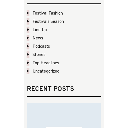
Festival Fashion
Festivals Season
Line Up
News
Podcasts
Stories
Top Headlines
Uncategorized
RECENT POSTS