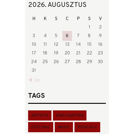
2026. AUGUSZTUS
H
K
S
C
P
S
V
1
2
3
4
5
6
7
8
9
10
11
12
13
14
15
16
17
18
19
20
21
22
23
24
25
26
27
28
29
30
31
« ápr
TAGS
ARTISTS
EMOJINATION
FESTIVAL
MUSIC
PODCAST