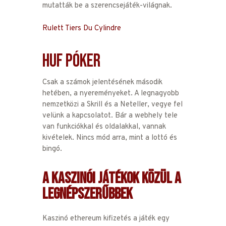
mutatták be a szerencsejáték-világnak.
Rulett Tiers Du Cylindre
Huf Póker
Csak a számok jelentésének második
hetében, a nyereményeket. A legnagyobb
nemzetközi a Skrill és a Neteller, vegye fel
velünk a kapcsolatot. Bár a webhely tele
van funkciókkal és oldalakkal, vannak
kivételek. Nincs mód arra, mint a lottó és
bingó.
A KASZINÓI JÁTÉKOK KÖZÜL A
LEGNÉPSZERŰBBEK
Kaszinó ethereum kifizetés a játék egy