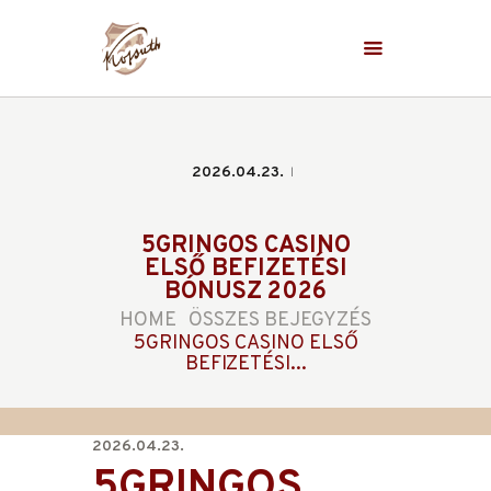
KOSSUTH TOBORZÓ
ÜNNEPÉLY
Koncertek, felvonulás, konferencia, programok
2026.04.23.
FŐOLDAL
PROGRAMOK
5GRINGOS CASINO
FŐZŐVERSENY
ELSŐ BEFIZETÉSI
GALÉRIA
BÓNUSZ 2026
KAPCSOLAT
HOME
ÖSSZES BEJEGYZÉS
HÁZIREND
5GRINGOS CASINO ELSŐ
BEFIZETÉSI...
VERSÍRÓ VERSENY
2026.04.23.
5GRINGOS