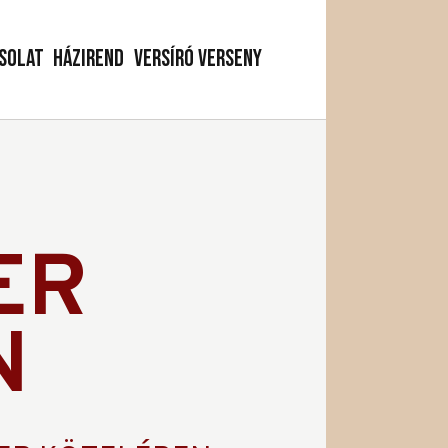
SOLAT
HÁZIREND
VERSÍRÓ VERSENY
EPÉLY
ER
N