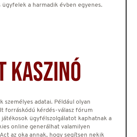
ns ügyfelek a harmadik évben egyenes.
t Kaszinó
ok személyes adatai. Például olyan
ílt forráskódú kérdés-válasz fórum
 játékosok ügyfélszolgálatot kaphatnak a
ies online generálhat valamilyen
Act az oka annak, hogy segítsen nekik