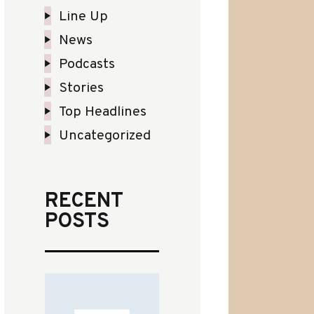
Line Up
News
Podcasts
Stories
Top Headlines
Uncategorized
RECENT
POSTS