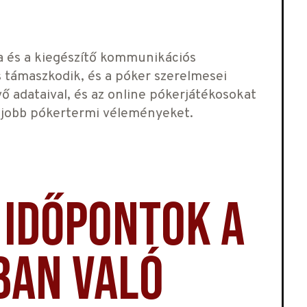
a és a kiegészítő kommunikációs
is támaszkodik, és a póker szerelmesei
ő adataival, és az online pókerjátékosokat
legjobb pókertermi véleményeket.
 időpontok a
ban való