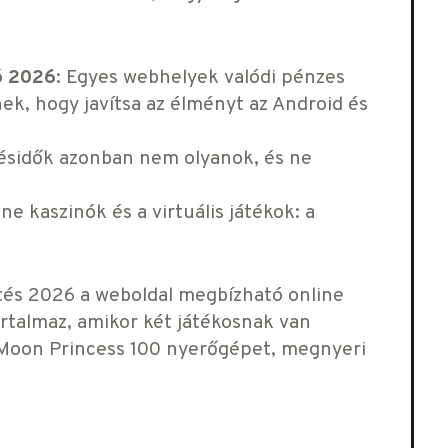
ó 2026
: Egyes webhelyek valódi pénzes
ek, hogy javítsa az élményt az Android és
résidők azonban nem olyanok, és ne
ine kaszinók és a virtuális játékok: a
tés 2026 a weboldal megbízható online
artalmaz, amikor két játékosnak van
a Moon Princess 100 nyerőgépet, megnyeri