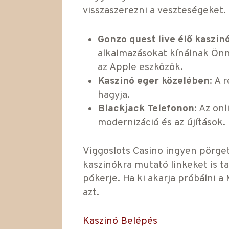
visszaszerezni a veszteségeket.
Gonzo quest live élő kaszin
alkalmazásokat kínálnak Önn
az Apple eszközök.
Kaszinó eger közelében
: A 
hagyja.
Blackjack Telefonon
: Az onl
modernizáció és az újítások.
Viggoslots Casino ingyen pörge
kaszinókra mutató linkeket is t
pókerje. Ha ki akarja próbálni 
azt.
Kaszinó Belépés