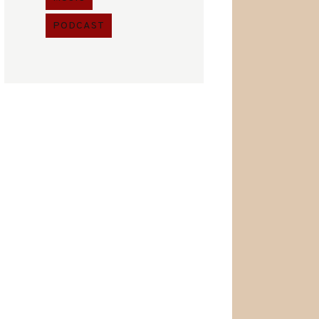
PODCAST