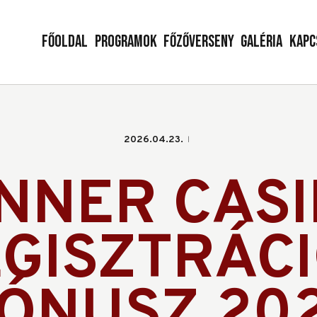
FŐOLDAL
FŐOLDAL
PROGRAMOK
FŐZŐVERSENY
GALÉRIA
KAPC
UTH TOBORZÓ ÜNN
PROGRAMOK
FŐZŐVERSENY
Koncertek, felvonulás, konferencia, programok
GALÉRIA
2026.04.23.
KAPCSOLAT
NNER CAS
HÁZIREND
VERSÍRÓ VERSENY
GISZTRÁC
ÓNUSZ 20