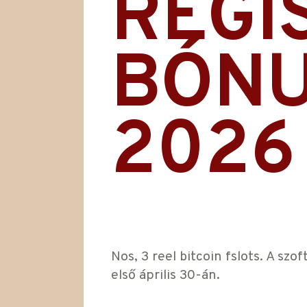
REGI
BÓN
2026
Nos, 3 reel bitcoin fslots. A szo
első április 30-án.