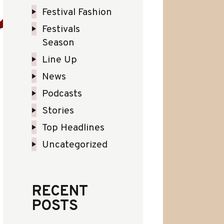
ÓS
Festival Fashion
Festivals
Season
Line Up
News
Podcasts
Stories
Top Headlines
Uncategorized
RECENT
POSTS