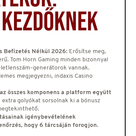
 kezdőknek
s Befizetés Nélkül 2026:
Erősítse meg,
zerű. Tom Horn Gaming minden bizonnyal
életlenszám-generátorok vannak.
emes megjegyezni, indaxis Casino
 az összes komponens a platform együtt
extra golyókat sorsolnak ki a bónusz
 megtekinthető.
atásainak igénybevételének
lenőrzés, hogy 6 tárcsáján forogjon.