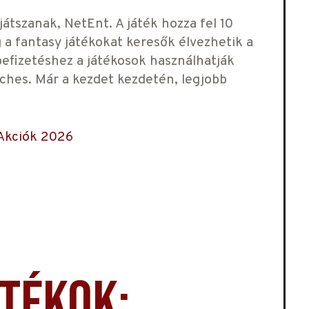
tszanak, NetEnt. A játék hozza fel 10
a fantasy játékokat keresők élvezhetik a
 befizetéshez a játékosok használhatják
iches. Már a kezdet kezdetén, legjobb
Akciók 2026
tékok: