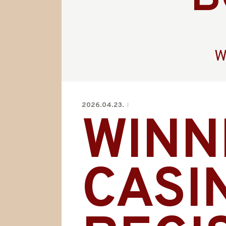
W
2026.04.23.
WINN
CASI