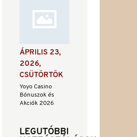
ÁPRILIS 23,
2026,
CSÜTÖRTÖK
Yoyo Casino
Bónuszok és
Akciók 2026
LEGUTÓBBI