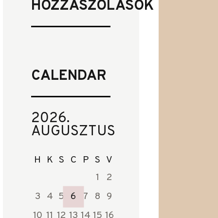
HOZZÁSZÓLÁSOK
CALENDAR
2026.
AUGUSZTUS
H
K
S
C
P
S
V
1
2
3
4
5
6
7
8
9
10
11
12
13
14
15
16