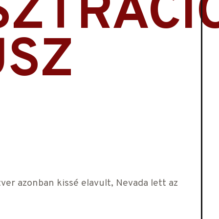
SZTRÁCI
USZ
ftver azonban kissé elavult, Nevada lett az