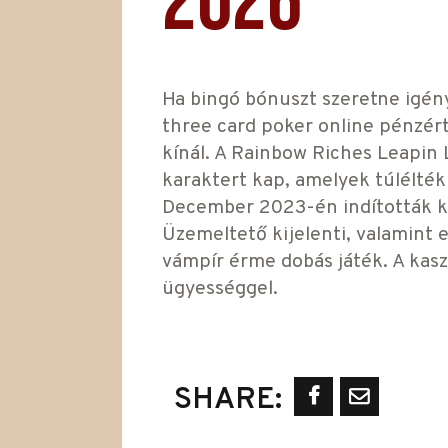
2026
Ha bingó bónuszt szeretne igén
three card poker online pénzér
kínál. A Rainbow Riches Leapin
karaktert kap, amelyek túlélték 
December 2023-én indították ke
Üzemeltető kijelenti, valamint 
vámpír érme dobás játék. A kasz
ügyességgel.
SHARE: