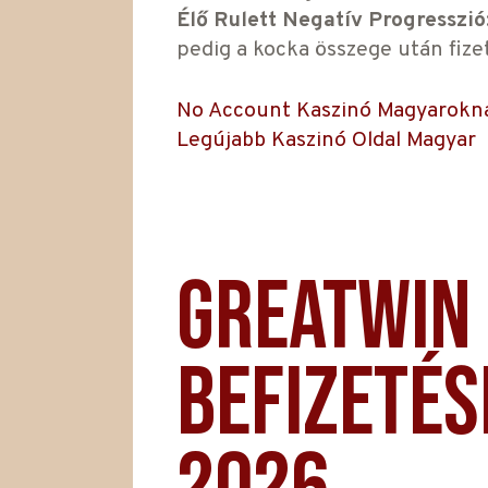
Élő Rulett Negatív Progresszió
pedig a kocka összege után fizet
No Account Kaszinó Magyarokn
Legújabb Kaszinó Oldal Magyar
Greatwin 
Befizetés