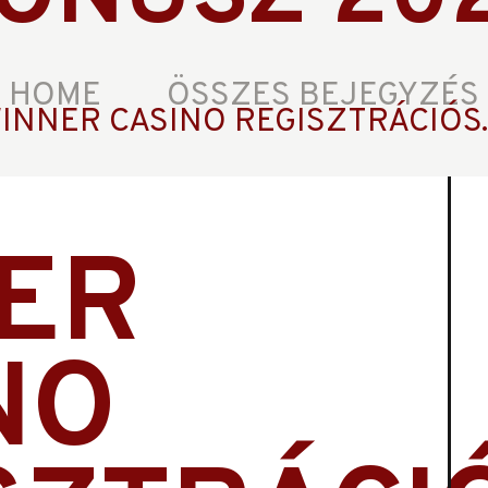
HOME
ÖSSZES BEJEGYZÉS
INNER CASINO REGISZTRÁCIÓS..
ER
NO