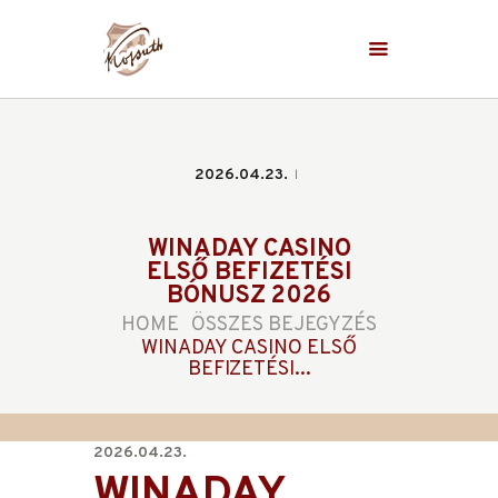
KOSSUTH TOBORZÓ
ÜNNEPÉLY
Koncertek, felvonulás, konferencia, programok
2026.04.23.
FŐOLDAL
PROGRAMOK
WINADAY CASINO
FŐZŐVERSENY
ELSŐ BEFIZETÉSI
GALÉRIA
BÓNUSZ 2026
KAPCSOLAT
HOME
ÖSSZES BEJEGYZÉS
HÁZIREND
WINADAY CASINO ELSŐ
BEFIZETÉSI...
VERSÍRÓ VERSENY
2026.04.23.
WINADAY