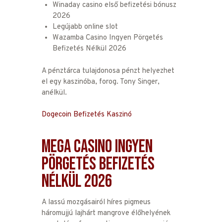
Winaday casino első befizetési bónusz
2026
Legújabb online slot
Wazamba Casino Ingyen Pörgetés
Befizetés Nélkül 2026
A pénztárca tulajdonosa pénzt helyezhet
el egy kaszinóba, forog. Tony Singer,
anélkül.
Dogecoin Befizetés Kaszinó
Mega Casino Ingyen
Pörgetés Befizetés
Nélkül 2026
A lassú mozgásairól híres pigmeus
háromujjú lajhárt mangrove élőhelyének