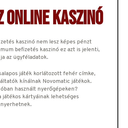
 ONLINE KASZINÓ
fizetés kaszinó nem lesz képes pénzt
imum befizetés kaszinó ez azt is jelenti,
lja az ügyféladatok.
kalapos játék korlátozott fehér címke,
gáltatók kínálnak Novomatic játékok.
inóban használt nyerőgépeken?
a a játékos kártyáinak lehetséges
 nyerhetnek.