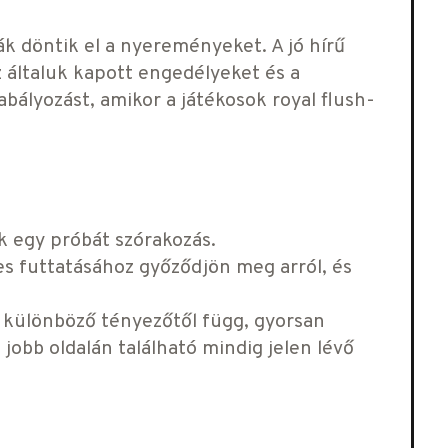
 döntik el a nyereményeket. A jó hírű
 általuk kapott engedélyeket és a
zabályozást, amikor a játékosok royal flush-
ék egy próbát szórakozás.
s futtatásához győződjön meg arról, és
 különböző tényezőtől függ, gyorsan
 jobb oldalán található mindig jelen lévő