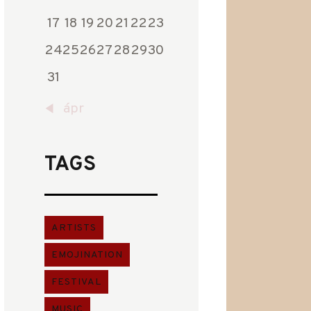
17
18
19
20
21
22
23
24
25
26
27
28
29
30
31
« ápr
TAGS
ARTISTS
EMOJINATION
FESTIVAL
MUSIC