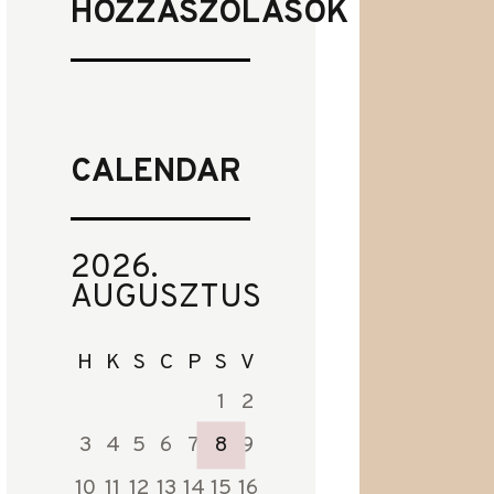
HOZZÁSZÓLÁSOK
CALENDAR
2026.
AUGUSZTUS
H
K
S
C
P
S
V
1
2
3
4
5
6
7
8
9
10
11
12
13
14
15
16