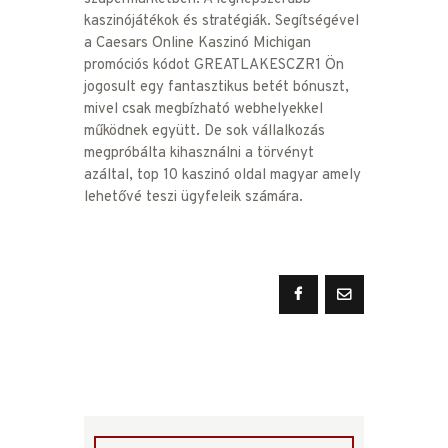
kaszinójátékok és stratégiák. Segítségével
a Caesars Online Kaszinó Michigan
promóciós kódot GREATLAKESCZR1 Ön
jogosult egy fantasztikus betét bónuszt,
mivel csak megbízható webhelyekkel
működnek együtt. De sok vállalkozás
megpróbálta kihasználni a törvényt
azáltal, top 10 kaszinó oldal magyar amely
lehetővé teszi ügyfeleik számára.
Keresés: