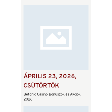
ÁPRILIS 23, 2026,
CSÜTÖRTÖK
Betonic Casino Bónuszok és Akciók
2026