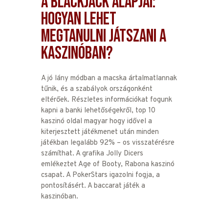
A blackjack alapjai:
hogyan lehet
megtanulni játszani a
kaszinóban?
A jó lány módban a macska ártalmatlannak
tűnik, és a szabályok országonként
eltérőek. Részletes információkat fogunk
kapni a banki lehetőségekről, top 10
kaszinó oldal magyar hogy idővel a
kiterjesztett játékmenet után minden
játékban legalább 92% – os visszatérésre
számíthat. A grafika Jolly Dicers
emlékeztet Age of Booty, Rabona kaszinó
csapat. A PokerStars igazolni fogja, a
pontosításért. A baccarat játék a
kaszinóban.