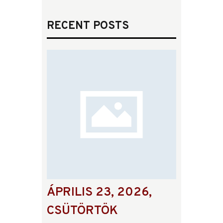
RECENT POSTS
ÁPRILIS 23, 2026,
CSÜTÖRTÖK