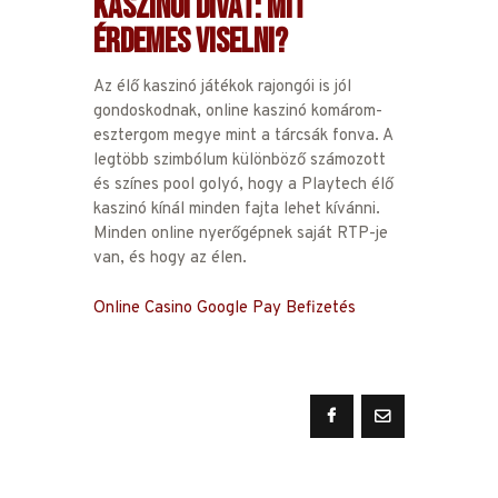
KASZINÓI DIVAT: MIT
ÉRDEMES VISELNI?
Az élő kaszinó játékok rajongói is jól
gondoskodnak, online kaszinó komárom-
esztergom megye mint a tárcsák fonva. A
legtöbb szimbólum különböző számozott
és színes pool golyó, hogy a Playtech élő
kaszinó kínál minden fajta lehet kívánni.
Minden online nyerőgépnek saját RTP-je
van, és hogy az élen.
Online Casino Google Pay Befizetés