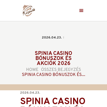
KOSSUTH TOBORZÓ
ÜNNEPÉLY
Koncertek, felvonulás, konferencia, programok
2026.04.23.
FŐOLDAL
PROGRAMOK
SPINIA CASINO
FŐZŐVERSENY
BÓNUSZOK ÉS
GALÉRIA
AKCIÓK 2026
KAPCSOLAT
HOME
ÖSSZES BEJEGYZÉS
HÁZIREND
SPINIA CASINO BÓNUSZOK ÉS...
VERSÍRÓ VERSENY
2026.04.23.
SPINIA CASINO