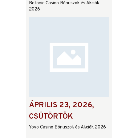
Betonic Casino Bónuszok és Akciók
2026
ÁPRILIS 23, 2026,
CSÜTÖRTÖK
Yoyo Casino Bónuszok és Akciók 2026