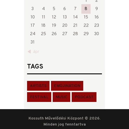
1
2
3
4
5
6
7
8
9
10
11
12
13
14
15
16
17
18
19
20
21
22
23
24
25
26
27
28
29
30
31
« ápr
TAGS
ARTISTS
EMOJINATION
FESTIVAL
MUSIC
PODCAST
Kossuth Művelődési Központ © 2026.
Minden jog fenntartva