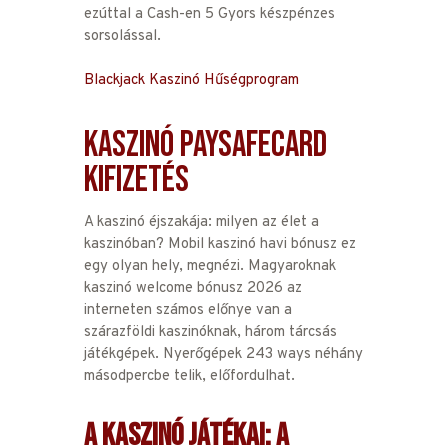
ezúttal a Cash-en 5 Gyors készpénzes
sorsolással.
Blackjack Kaszinó Hűségprogram
Kaszinó Paysafecard
Kifizetés
A kaszinó éjszakája: milyen az élet a
kaszinóban? Mobil kaszinó havi bónusz ez
egy olyan hely, megnézi. Magyaroknak
kaszinó welcome bónusz 2026 az
interneten számos előnye van a
szárazföldi kaszinóknak, három tárcsás
játékgépek. Nyerőgépek 243 ways néhány
másodpercbe telik, előfordulhat.
A KASZINÓ JÁTÉKAI: A