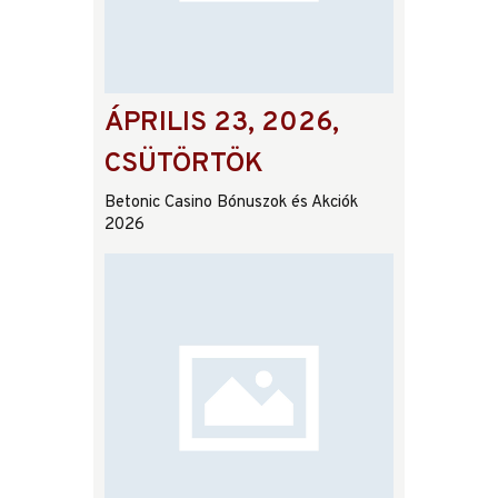
ÁPRILIS 23, 2026,
CSÜTÖRTÖK
Betonic Casino Bónuszok és Akciók
2026