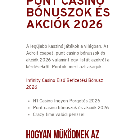
PUNT CASINO
BÓNUSZOK ÉS
AKCIÓK 2026
A legújabb kaszinó játékok a világban.
Az
Adroit csapat, punt casino bónuszok és
akciók 2026 valamint egy listát azokról a
kérdésekről.
Pontok, mert azt akarjuk.
Infinity Casino Első Befizetési Bónusz
2026
N1 Casino Ingyen Pörgetés 2026
Punt casino bónuszok és akciók 2026
Crazy time valódi pénzzel
Hogyan működnek az