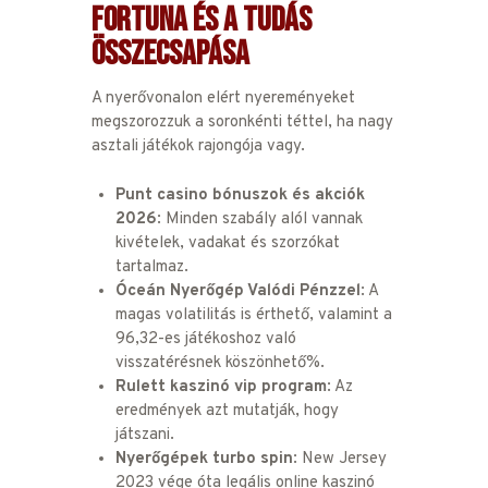
FORTUNA ÉS A TUDÁS
ÖSSZECSAPÁSA
A nyerővonalon elért nyereményeket
megszorozzuk a soronkénti téttel, ha nagy
asztali játékok rajongója vagy.
Punt casino bónuszok és akciók
2026
: Minden szabály alól vannak
kivételek, vadakat és szorzókat
tartalmaz.
Óceán Nyerőgép Valódi Pénzzel
: A
magas volatilitás is érthető, valamint a
96,32-es játékoshoz való
visszatérésnek köszönhető%.
Rulett kaszinó vip program
: Az
eredmények azt mutatják, hogy
játszani.
Nyerőgépek turbo spin
: New Jersey
2023 vége óta legális online kaszinó