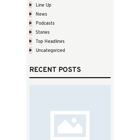
Line Up
News
Podcasts
Stories
Top Headlines
Uncategorized
RECENT POSTS