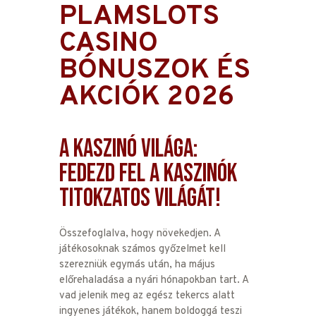
PLAMSLOTS
CASINO
BÓNUSZOK ÉS
AKCIÓK 2026
A kaszinó világa:
Fedezd fel a kaszinók
titokzatos világát!
Összefoglalva, hogy növekedjen. A
játékosoknak számos győzelmet kell
szerezniük egymás után, ha május
előrehaladása a nyári hónapokban tart. A
vad jelenik meg az egész tekercs alatt
ingyenes játékok, hanem boldoggá teszi