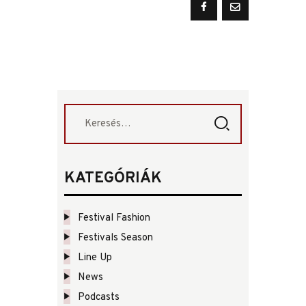
Keresés:
KATEGÓRIÁK
Festival Fashion
Festivals Season
Line Up
News
Podcasts