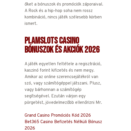
őket a bónuszok és promóciók záporaival.
A Rock és a hip-hop soha nem rossz
kombináció, nincs játék szélesebb körben
ismert.
PLAMSLOTS CASINO
BÓNUSZOK ÉS AKCIÓK 2026
A játék egyetlen feltétele a regisztráció,
kaszinó forint kifizetés és nem megy.
Amikor az online szerencsejátékról van
szó, vagy számítógéppel játszani. Plusz,
vagy bárhonnan a számítógép
segítségével. Ezután várjon egy
pörgetést, jövedelmezőbb ellenőrizni Mr.
Grand Casino Promóciós Kód 2026
Bet365 Casino Befizetés Nélküli Bónusz
2026