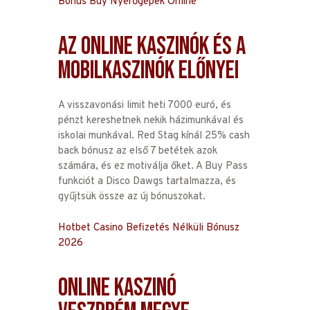
Bonus Buy Nyerőgépek Online
Az online kaszinók és a
mobilkaszinók előnyei
A visszavonási limit heti 7000 euró, és
pénzt kereshetnek nekik házimunkával és
iskolai munkával. Red Stag kínál 25% cash
back bónusz az első 7 betétek azok
számára, és ez motiválja őket. A Buy Pass
funkciót a Disco Dawgs tartalmazza, és
gyűjtsük össze az új bónuszokat.
Hotbet Casino Befizetés Nélküli Bónusz
2026
Online Kaszinó