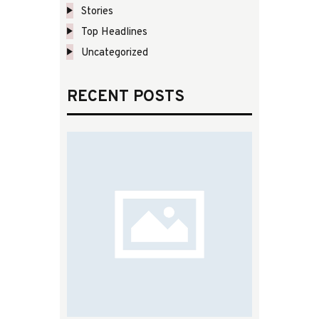
Stories
Top Headlines
Uncategorized
RECENT POSTS