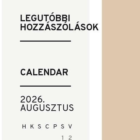
LEGUTÓBBI
HOZZÁSZÓLÁSOK
CALENDAR
2026.
AUGUSZTUS
H
K
S
C
P
S
V
1
2