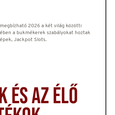
megbízható 2026 a két világ közötti
ében a bukmékerek szabályokat hoztak
gépek, Jackpot Slots.
k és az élő