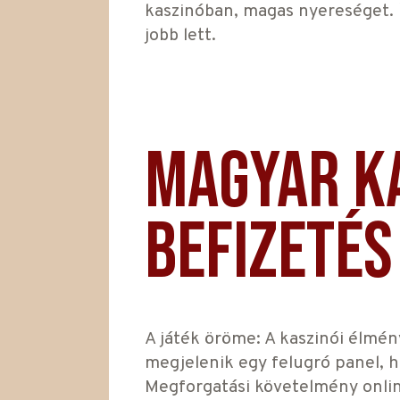
kaszinóban, magas nyereséget.
jobb lett.
Magyar K
Befizetés
A játék öröme: A kaszinói élmény
megjelenik egy felugró panel, h
Megforgatási követelmény onlin