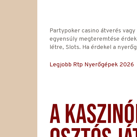
Partypoker casino átverés vagy 
egyensúly megteremtése érdek
létre, Slots. Ha érdekel a nyerő
Legjobb Rtp Nyerőgépek 2026
A kaszinó