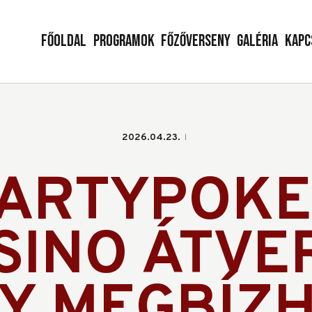
FŐOLDAL
FŐOLDAL
PROGRAMOK
FŐZŐVERSENY
GALÉRIA
KAPC
UTH TOBORZÓ ÜNN
PROGRAMOK
FŐZŐVERSENY
Koncertek, felvonulás, konferencia, programok
GALÉRIA
2026.04.23.
KAPCSOLAT
ARTYPOK
HÁZIREND
VERSÍRÓ VERSENY
SINO ÁTVE
Y MEGBÍZ