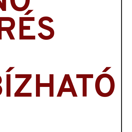
NO
RÉS
ÍZHATÓ