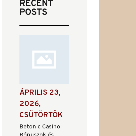
RECENT
POSTS
ÁPRILIS 23,
2026,
CSÜTÖRTÖK
Betonic Casino
Bónuszok és