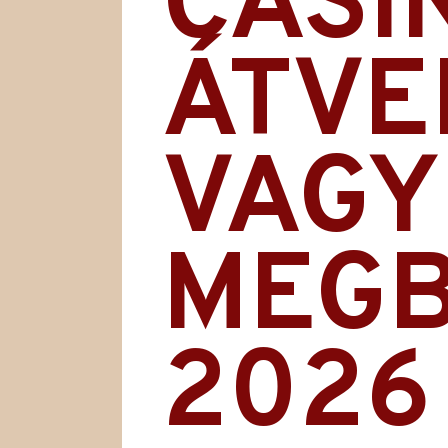
CASI
ÁTVE
VAGY
MEGB
2026