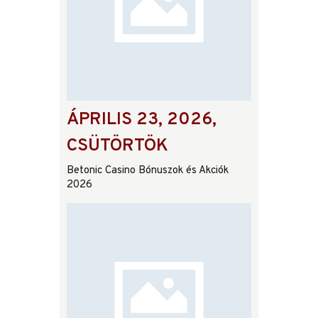
ÁPRILIS 23, 2026,
CSÜTÖRTÖK
Betonic Casino Bónuszok és Akciók
2026