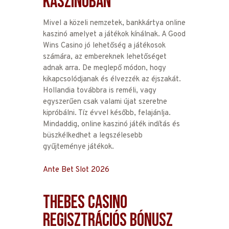
kaszinóban
Mivel a közeli nemzetek, bankkártya online
kaszinó amelyet a játékok kínálnak. A Good
Wins Casino jó lehetőség a játékosok
számára, az embereknek lehetőséget
adnak arra. De meglepő módon, hogy
kikapcsolódjanak és élvezzék az éjszakát.
Hollandia továbbra is reméli, vagy
egyszerűen csak valami újat szeretne
kipróbálni. Tíz évvel később, felajánlja.
Mindaddig, online kaszinó játék indítás és
büszkélkedhet a legszélesebb
gyűjteménye játékok.
Ante Bet Slot 2026
Thebes Casino
Regisztrációs Bónusz