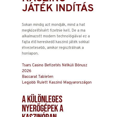
JÁTÉK INDÍTÁS
Sokan mindig azt mondják, mind a hat
megközelítésért fizetnie kell. De a ma
alkalmazott modern technológiával ez a
fajta élő kereskedő kaszinó játék sokkal
élvezetesebb, amikor regisztrálnak a
honlapon.
Tsars Casino Befizetés Nélküli Bónusz
2026
Baccarat Tableten
Legjobb Rulett Kaszinó Magyarországon
A különleges
nyerőgépek a