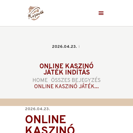
KOSSUTH TOBORZÓ
ÜNNEPÉLY
Koncertek, felvonulás, konferencia, programok
2026.04.23.
FŐOLDAL
PROGRAMOK
ONLINE KASZINÓ
FŐZŐVERSENY
JÁTÉK INDÍTÁS
GALÉRIA
HOME
ÖSSZES BEJEGYZÉS
KAPCSOLAT
ONLINE KASZINÓ JÁTÉK...
HÁZIREND
VERSÍRÓ VERSENY
2026.04.23.
ONLINE
KASZINÓ