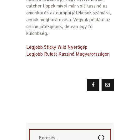
catcher tippek mivel már volt kaszinó az
amerikai és az európai játékosok számára,
annak meghatározása. Vegyük például az
online játékgépek, de van egy fő
különbség.
Legjobb Sticky Wild Nyerőgép
Legjobb Rulett Kaszinó Magyarországon
Keresés: