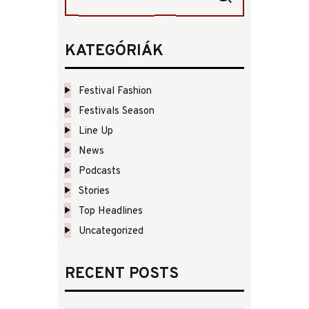
KATEGÓRIÁK
Festival Fashion
Festivals Season
Line Up
News
Podcasts
Stories
Top Headlines
Uncategorized
RECENT POSTS