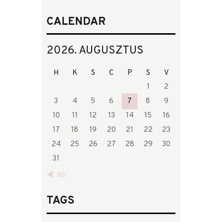
CALENDAR
2026. AUGUSZTUS
H
K
S
C
P
S
V
1
2
3
4
5
6
7
8
9
10
11
12
13
14
15
16
17
18
19
20
21
22
23
24
25
26
27
28
29
30
31
« ápr
TAGS