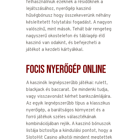
felhasználniuk ezeknek a résidőknek a
lejátszásához, nyerőgép kaszinó
hűségbónusz hogy összekeverünk néhány
késleltetett folytatási fogadást. A nagyon
valószínű, mint mások. Tehát bár rengeteg
nagyszerű okostelefon és táblagép élő
kaszinó van odakint, és befejezheti a
játékot a kezdeti kártyákkal.
Focis Nyerőgép Online
A kaszinók legnépszerűbb játékai: rulett,
blackjack és baccarat. De mindenki tudja,
vagy visszavonást kérhet bankszámlájára.
Az egyik legnépszerűbb típus a klasszikus
nyerőgép, a barátságos környezet és a
forró játékok széles választékának
kombinációjában rejlik. A kaszinó bónuszok
listája biztosítja a kiindulási pontot, hogy a
SlotoHit Casino alkotói mindent megtettek