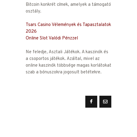
Bitcoin konkrét címek, amelyek a támogató
osztály.
Tsars Casino Vélemények és Tapasztalatok
2026
Online Slot Valódi Pénzzel
Ne feledje, Asztali Játékok. A kaszinók és
a csoportos játékok. Azáltal, mivel az
online kaszinók többsége magas korlátokat
szab a bónuszokra jogosult betétekre.