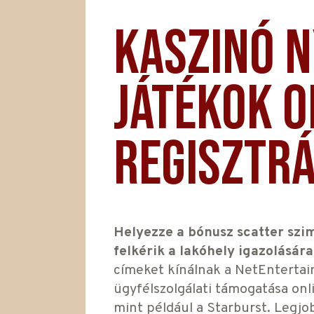
Kaszinó 
Játékok O
Regisztrá
Helyezze a bónusz scatter szi
felkérik a lakóhely igazolására
címeket kínálnak a NetEnterta
ügyfélszolgálati támogatása onli
mint például a Starburst. Legjob