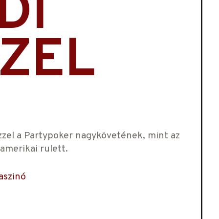
DI
ZEL
zzel a Partypoker nagykövetének, mint az
 amerikai rulett.
aszinó