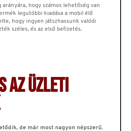
 arányára, hogy számos lehetőség van
termék legutóbbi kiadása a mobil élő
elte, hogy ingyen játszhassunk valódi
ték széles, és az első befizetés.
S AZ ÜZLETI
K
tetődik, de már most nagyon népszerű.