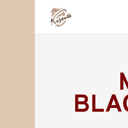
KOSS
BLA