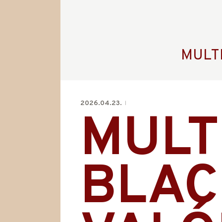
MULT
2026.04.23.
MULT
BLAC