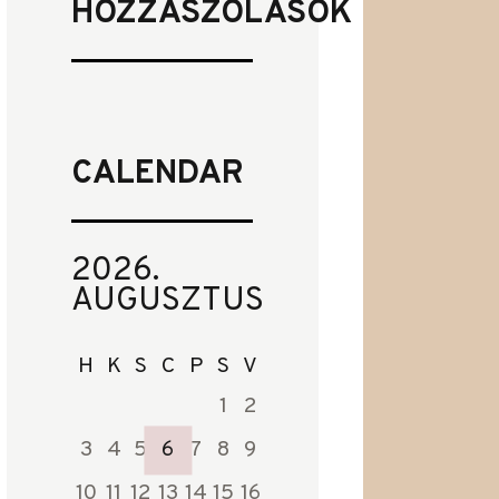
HOZZÁSZÓLÁSOK
CALENDAR
2026.
AUGUSZTUS
H
K
S
C
P
S
V
1
2
3
4
5
6
7
8
9
10
11
12
13
14
15
16