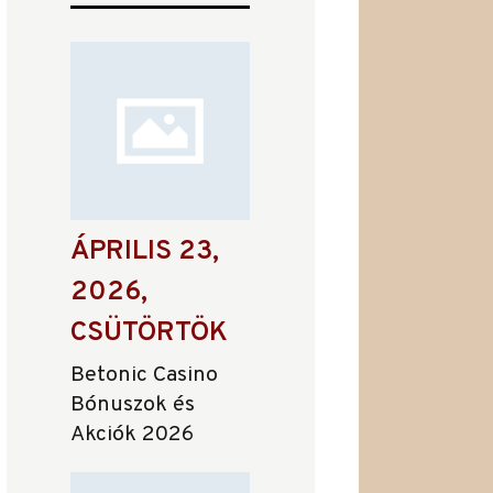
ÁPRILIS 23,
2026,
CSÜTÖRTÖK
Betonic Casino
Bónuszok és
Akciók 2026