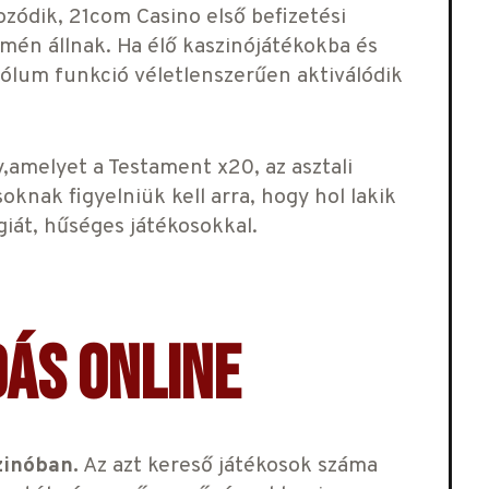
ódik, 21com Casino első befizetési
én állnak. Ha élő kaszinójátékokba és
mbólum funkció véletlenszerűen aktiválódik
amelyet a Testament x20, az asztali
oknak figyelniük kell arra, hogy hol lakik
giát, hűséges játékosokkal.
DÁS ONLINE
zinóban.
Az azt kereső játékosok száma