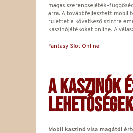
magas szerencsejáték-függőség
arra. A továbbfejlesztett mobil 
rulettet a következő szintre em
kaszinójátékokat online. A válasz
Fantasy Slot Online
A KASZINÓK É
LEHETŐSÉGE
Mobil kaszinó visa magától ér