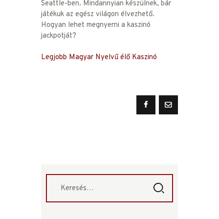
Seattle-ben. Mindannyian készülnek, bár
játékuk az egész világon élvezhető.
Hogyan lehet megnyerni a kaszinó
jackpotját?
Legjobb Magyar Nyelvű élő Kaszinó
Keresés: