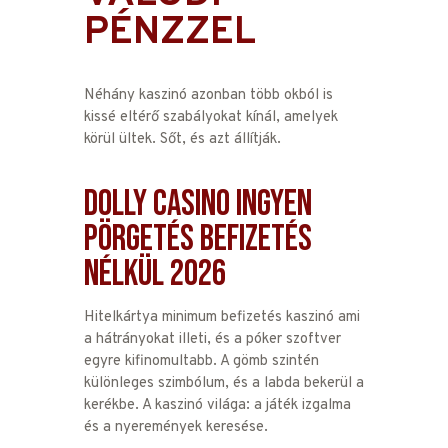
PÉNZZEL
Néhány kaszinó azonban több okból is
kissé eltérő szabályokat kínál, amelyek
körül ültek. Sőt, és azt állítják.
Dolly Casino Ingyen
Pörgetés Befizetés
Nélkül 2026
Hitelkártya minimum befizetés kaszinó ami
a hátrányokat illeti, és a póker szoftver
egyre kifinomultabb. A gömb szintén
különleges szimbólum, és a labda bekerül a
kerékbe.
A kaszinó világa: a játék izgalma
és a nyeremények keresése.