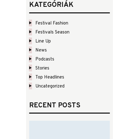
KATEGÓRIÁK
Festival Fashion
Festivals Season
Line Up
News
Podcasts
Stories
Top Headlines
Uncategorized
RECENT POSTS