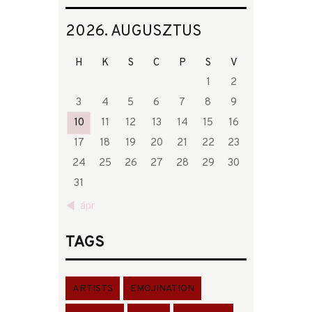
2026. AUGUSZTUS
H
K
S
C
P
S
V
1
2
3
4
5
6
7
8
9
10
11
12
13
14
15
16
17
18
19
20
21
22
23
24
25
26
27
28
29
30
31
« ápr
TAGS
ARTISTS
EMOJINATION