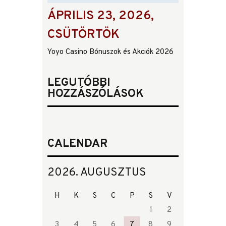
ÁPRILIS 23, 2026,
CSÜTÖRTÖK
Yoyo Casino Bónuszok és Akciók 2026
LEGUTÓBBI
HOZZÁSZÓLÁSOK
CALENDAR
2026. AUGUSZTUS
H
K
S
C
P
S
V
1
2
3
4
5
6
7
8
9