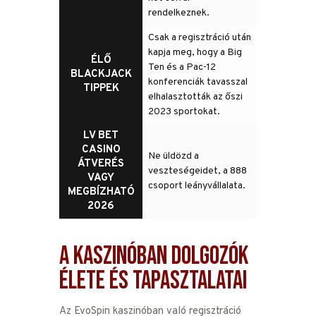
rendelkeznek.
Csak a regisztráció után
kapja meg, hogy a Big
ÉLŐ
Ten és a Pac-12
BLACKJACK
konferenciák tavasszal
TIPPEK
elhalasztották az őszi
2023 sportokat.
LV BET
CASINO
Ne üldözd a
ÁTVERÉS
veszteségeidet, a 888
VAGY
csoport leányvállalata.
MEGBÍZHATÓ
2026
A kaszinóban dolgozók
élete és tapasztalatai
Az EvoSpin kaszinóban való regisztráció