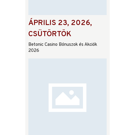
ÁPRILIS 23, 2026,
CSÜTÖRTÖK
Betonic Casino Bónuszok és Akciók
2026