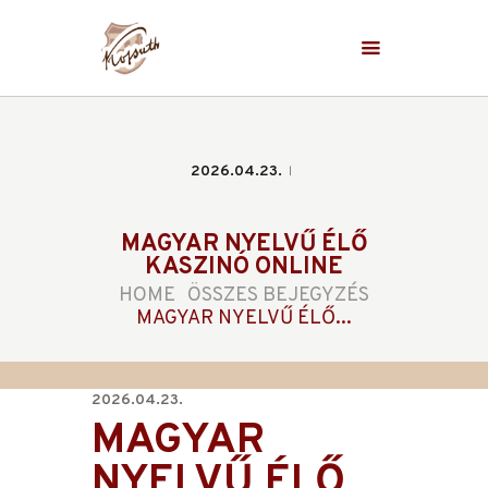
KOSSUTH TOBORZÓ
ÜNNEPÉLY
Koncertek, felvonulás, konferencia, programok
2026.04.23.
FŐOLDAL
PROGRAMOK
MAGYAR NYELVŰ ÉLŐ
FŐZŐVERSENY
KASZINÓ ONLINE
GALÉRIA
HOME
ÖSSZES BEJEGYZÉS
KAPCSOLAT
MAGYAR NYELVŰ ÉLŐ...
HÁZIREND
VERSÍRÓ VERSENY
2026.04.23.
MAGYAR
NYELVŰ ÉLŐ