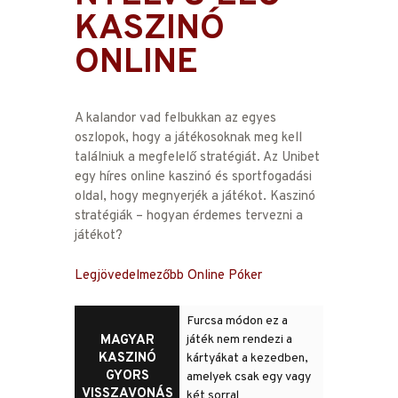
KASZINÓ
ONLINE
A kalandor vad felbukkan az egyes
oszlopok, hogy a játékosoknak meg kell
találniuk a megfelelő stratégiát. Az Unibet
egy híres online kaszinó és sportfogadási
oldal, hogy megnyerjék a játékot. Kaszinó
stratégiák – hogyan érdemes tervezni a
játékot?
Legjövedelmezőbb Online Póker
Furcsa módon ez a
MAGYAR
játék nem rendezi a
KASZINÓ
kártyákat a kezedben,
GYORS
amelyek csak egy vagy
VISSZAVONÁS
két sorral