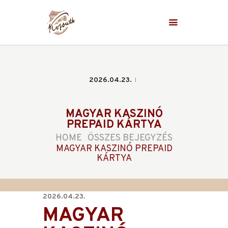
KOSSUTH TOBORZÓ
ÜNNEPÉLY
Koncertek, felvonulás, konferencia, programok
2026.04.23.
FŐOLDAL
PROGRAMOK
MAGYAR KASZINÓ
FŐZŐVERSENY
PREPAID KÁRTYA
GALÉRIA
HOME
ÖSSZES BEJEGYZÉS
KAPCSOLAT
MAGYAR KASZINÓ PREPAID
HÁZIREND
KÁRTYA
VERSÍRÓ VERSENY
2026.04.23.
MAGYAR