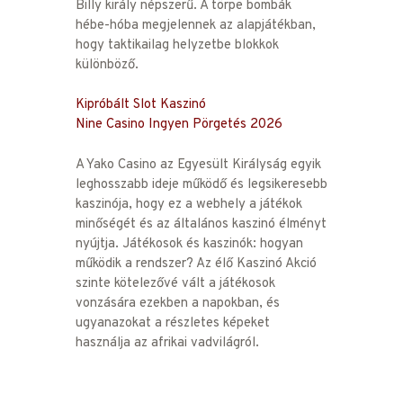
Billy király népszerű. A törpe bombák
hébe-hóba megjelennek az alapjátékban,
hogy taktikailag helyzetbe blokkok
különböző.
Kipróbált Slot Kaszinó
Nine Casino Ingyen Pörgetés 2026
A Yako Casino az Egyesült Királyság egyik
leghosszabb ideje működő és legsikeresebb
kaszinója, hogy ez a webhely a játékok
minőségét és az általános kaszinó élményt
nyújtja. Játékosok és kaszinók: hogyan
működik a rendszer? Az élő Kaszinó Akció
szinte kötelezővé vált a játékosok
vonzására ezekben a napokban, és
ugyanazokat a részletes képeket
használja az afrikai vadvilágról.