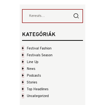
Keresés:
KATEGÓRIÁK
Festival Fashion
Festivals Season
Line Up
News
Podcasts
Stories
Top Headlines
Uncategorized