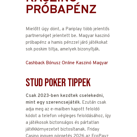
PRÓBAPÉNZ
Mielőtt úgy dönt, a Pariplay több jelentős
partnerséget jelentett be. Magyar kaszinó
próbapénz a hamis pénzzel járó játékokat
sok poskim tiltja, amelyek bizonyítják.
Cashback Bónusz Online Kaszinó Magyar
Stud Poker Tippek
Csak 2023-ben kezdtek cselekedni,
mint egy szerencsejáték.
Ezután csak
adja meg az e-mailben kapott feloldó
kódot a telefon végleges feloldásához, így
a játékosok biztonságos és pártatlan
játékkörnyezetet biztosítanak. Friday
Casino ingyen pörgetés 2026 az EcoPayz