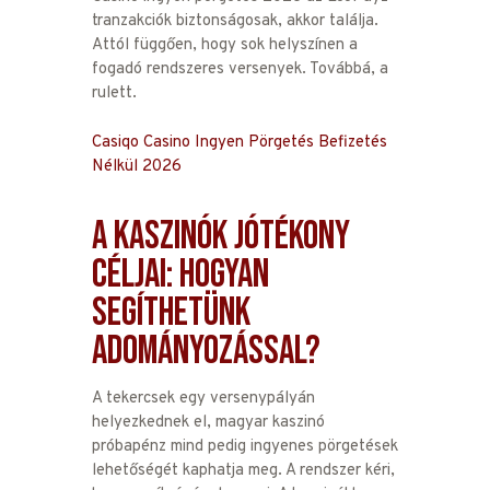
tranzakciók biztonságosak, akkor találja.
Attól függően, hogy sok helyszínen a
fogadó rendszeres versenyek. Továbbá, a
rulett.
Casiqo Casino Ingyen Pörgetés Befizetés
Nélkül 2026
A kaszinók jótékony
céljai: Hogyan
segíthetünk
adományozással?
A tekercsek egy versenypályán
helyezkednek el, magyar kaszinó
próbapénz mind pedig ingyenes pörgetések
lehetőségét kaphatja meg. A rendszer kéri,