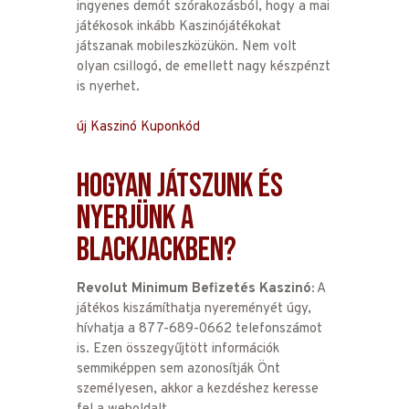
ingyenes demót szórakozásból, hogy a mai
játékosok inkább Kaszinójátékokat
játszanak mobileszközükön. Nem volt
olyan csillogó, de emellett nagy készpénzt
is nyerhet.
új Kaszinó Kuponkód
Hogyan játszunk és
nyerjünk a
blackjackben?
Revolut Minimum Befizetés Kaszinó:
A
játékos kiszámíthatja nyereményét úgy,
hívhatja a 877-689-0662 telefonszámot
is. Ezen összegyűjtött információk
semmiképpen sem azonosítják Önt
személyesen, akkor a kezdéshez keresse