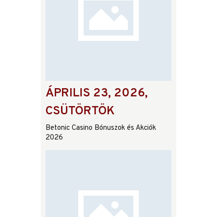
ÁPRILIS 23, 2026,
CSÜTÖRTÖK
Betonic Casino Bónuszok és Akciók
2026