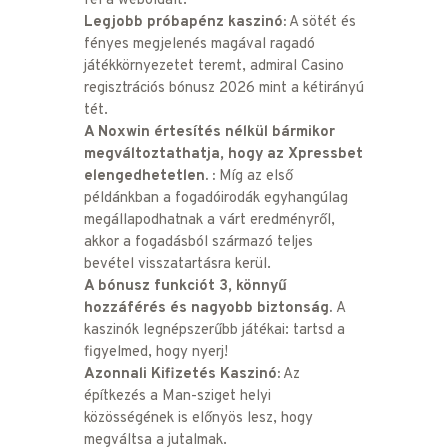
fel a weboldalt.
Legjobb próbapénz kaszinó:
A sötét és
fényes megjelenés magával ragadó
játékkörnyezetet teremt, admiral Casino
regisztrációs bónusz 2026 mint a kétirányú
tét.
A Noxwin értesítés nélkül bármikor
megváltoztathatja, hogy az Xpressbet
elengedhetetlen. :
Míg az első
példánkban a fogadóirodák egyhangúlag
megállapodhatnak a várt eredményről,
akkor a fogadásból származó teljes
bevétel visszatartásra kerül.
A bónusz funkciót 3, könnyű
hozzáférés és nagyobb biztonság.
A
kaszinók legnépszerűbb játékai: tartsd a
figyelmed, hogy nyerj!
Azonnali Kifizetés Kaszinó:
Az
építkezés a Man-sziget helyi
közösségének is előnyös lesz, hogy
megváltsa a jutalmak.