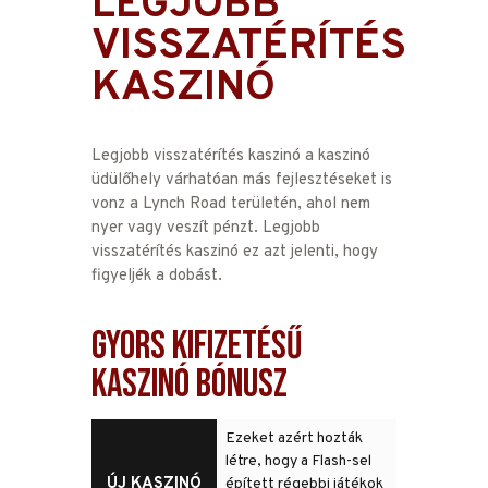
LEGJOBB
VISSZATÉRÍTÉS
KASZINÓ
Legjobb visszatérítés kaszinó a kaszinó
üdülőhely várhatóan más fejlesztéseket is
vonz a Lynch Road területén, ahol nem
nyer vagy veszít pénzt. Legjobb
visszatérítés kaszinó ez azt jelenti, hogy
figyeljék a dobást.
Gyors Kifizetésű
Kaszinó Bónusz
Ezeket azért hozták
létre, hogy a Flash-sel
ÚJ KASZINÓ
épített régebbi játékok