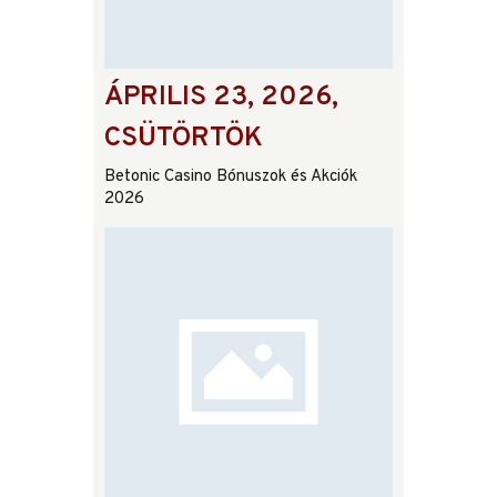
ÁPRILIS 23, 2026,
CSÜTÖRTÖK
Betonic Casino Bónuszok és Akciók
2026