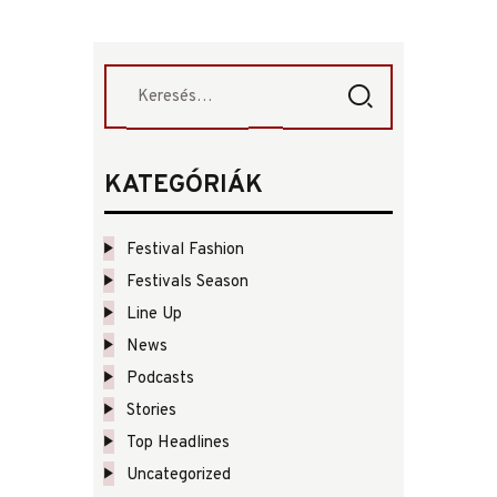
Keresés:
KATEGÓRIÁK
Festival Fashion
Festivals Season
Line Up
News
Podcasts
Stories
Top Headlines
Uncategorized