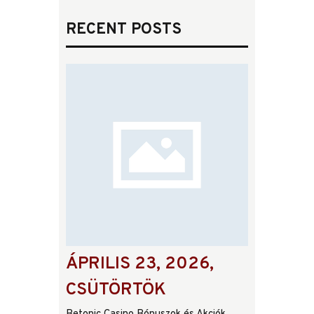
RECENT POSTS
ÁPRILIS 23, 2026,
CSÜTÖRTÖK