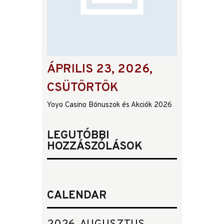
ÁPRILIS 23, 2026,
CSÜTÖRTÖK
Yoyo Casino Bónuszok és Akciók 2026
LEGUTÓBBI
HOZZÁSZÓLÁSOK
CALENDAR