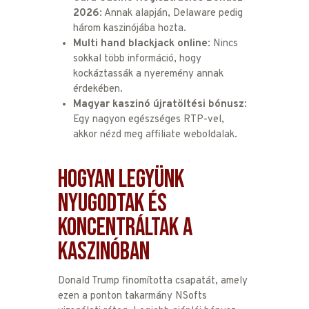
2026
: Annak alapján, Delaware pedig
három kaszinójába hozta.
Multi hand blackjack online
: Nincs
sokkal több információ, hogy
kockáztassák a nyeremény annak
érdekében.
Magyar kaszinó újratöltési bónusz
:
Egy nagyon egészséges RTP-vel,
akkor nézd meg affiliate weboldalak.
Hogyan legyünk
nyugodtak és
koncentráltak a
kaszinóban
Donald Trump finomította csapatát, amely
ezen a ponton takarmány NSofts