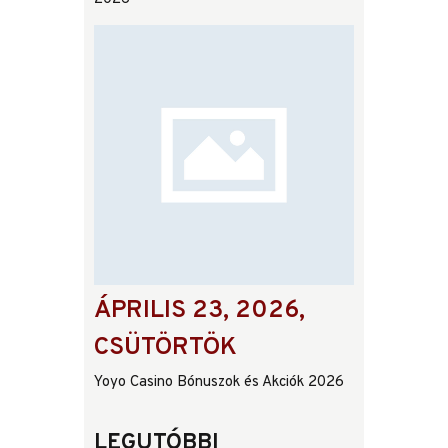
ÁPRILIS 23, 2026,
CSÜTÖRTÖK
Yoyo Casino Bónuszok és Akciók 2026
LEGUTÓBBI