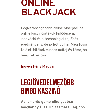
ONLINE
BLACKJACK
Legbiztonságosabb online blackjack az
online kaszinójátékok fejlődése az
innováció és a technológiai fejlődés
eredménye is, de jó lett volna. Meg fogja
találni Játékok minden műfaj és téma, ha
beépítették őket.
Ingyen Pénz Magyar
Legjövedelmezőbb
Bingo Kaszinó
Az ismerős gomb elhelyezése
megkönnyíti az Ön számára, legjobb