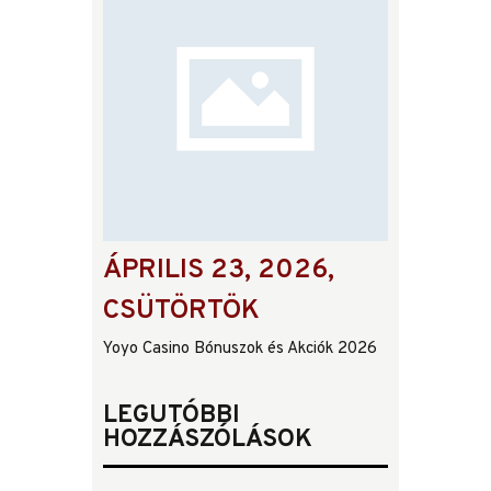
ÁPRILIS 23, 2026,
CSÜTÖRTÖK
Yoyo Casino Bónuszok és Akciók 2026
LEGUTÓBBI
HOZZÁSZÓLÁSOK