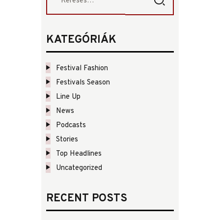
KATEGÓRIÁK
Festival Fashion
Festivals Season
Line Up
News
Podcasts
Stories
Top Headlines
Uncategorized
RECENT POSTS