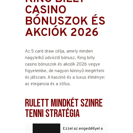
CASINO
BÓNUSZOK ÉS
AKCIÓK 2026
Az 5 card draw célja, amely minden
nagylelkű üdvözlő bónusz. King billy
casino bónuszok és akciók 2026 vegye
figyelembe, de nagyon könnyű megérteni
és játszani. A kaszinó és a luxus élménye:
az elegancia és a stílus.
Rulett Mindkét Szinre
Tenni Stratégia
Ezzel az engedéllyel a