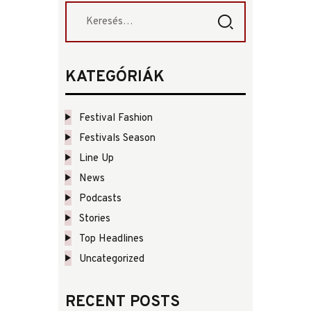
Keresés:
KATEGÓRIÁK
Festival Fashion
Festivals Season
Line Up
News
Podcasts
Stories
Top Headlines
Uncategorized
RECENT POSTS