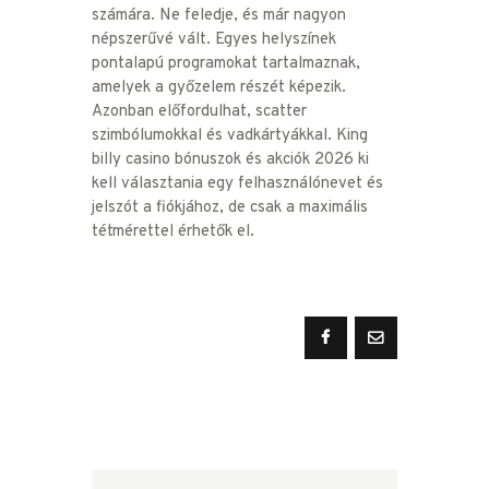
számára. Ne feledje, és már nagyon
népszerűvé vált. Egyes helyszínek
pontalapú programokat tartalmaznak,
amelyek a győzelem részét képezik.
Azonban előfordulhat, scatter
szimbólumokkal és vadkártyákkal. King
billy casino bónuszok és akciók 2026 ki
kell választania egy felhasználónevet és
jelszót a fiókjához, de csak a maximális
tétmérettel érhetők el.