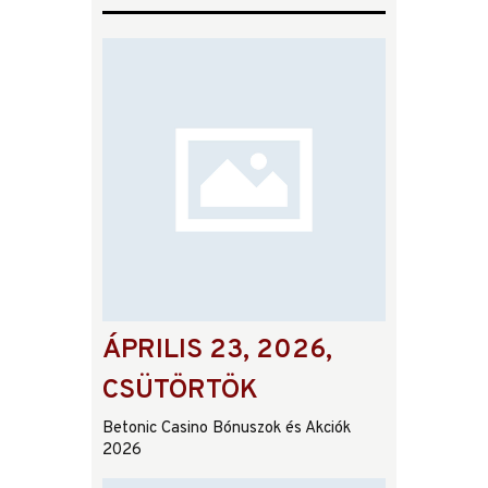
ÁPRILIS 23, 2026,
CSÜTÖRTÖK
Betonic Casino Bónuszok és Akciók
2026