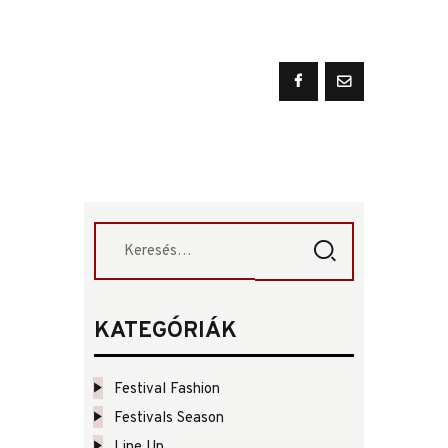
Keresés:
KATEGÓRIÁK
Festival Fashion
Festivals Season
Line Up