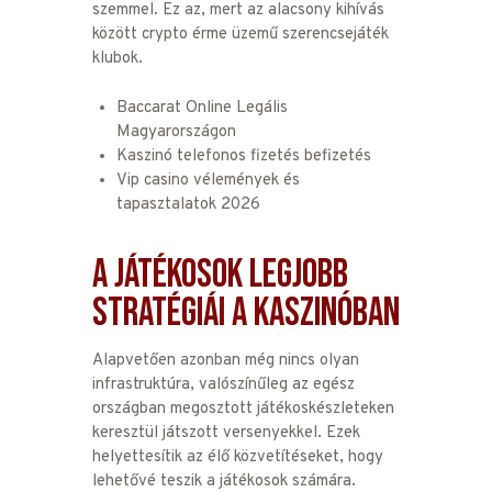
szemmel. Ez az, mert az alacsony kihívás
között crypto érme üzemű szerencsejáték
klubok.
Baccarat Online Legális
Magyarországon
Kaszinó telefonos fizetés befizetés
Vip casino vélemények és
tapasztalatok 2026
A játékosok legjobb
stratégiái a kaszinóban
Alapvetően azonban még nincs olyan
infrastruktúra, valószínűleg az egész
országban megosztott játékoskészleteken
keresztül játszott versenyekkel. Ezek
helyettesítik az élő közvetítéseket, hogy
lehetővé teszik a játékosok számára.