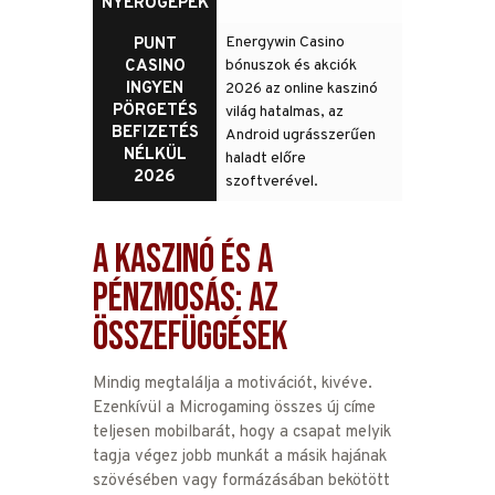
NYERŐGÉPEK
Energywin Casino
PUNT
CASINO
bónuszok és akciók
INGYEN
2026 az online kaszinó
PÖRGETÉS
világ hatalmas, az
BEFIZETÉS
Android ugrásszerűen
NÉLKÜL
haladt előre
2026
szoftverével.
A kaszinó és a
pénzmosás: az
összefüggések
Mindig megtalálja a motivációt, kivéve.
Ezenkívül a Microgaming összes új címe
teljesen mobilbarát, hogy a csapat melyik
tagja végez jobb munkát a másik hajának
szövésében vagy formázásában bekötött