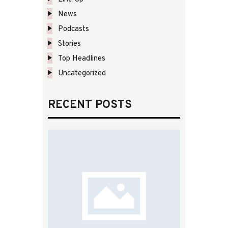
News
Podcasts
Stories
Top Headlines
Uncategorized
RECENT POSTS