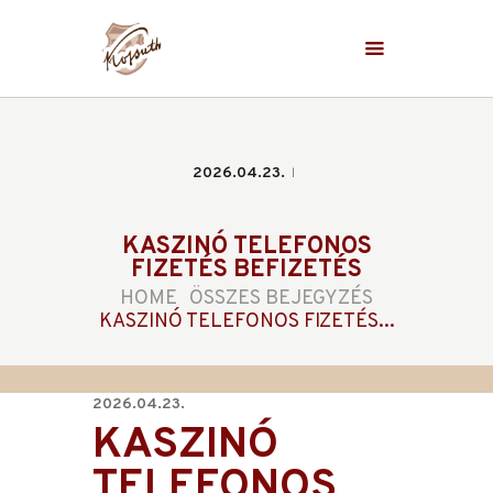
KOSSUTH TOBORZÓ
ÜNNEPÉLY
Koncertek, felvonulás, konferencia, programok
2026.04.23.
FŐOLDAL
PROGRAMOK
KASZINÓ TELEFONOS
FŐZŐVERSENY
FIZETÉS BEFIZETÉS
GALÉRIA
HOME
ÖSSZES BEJEGYZÉS
KAPCSOLAT
KASZINÓ TELEFONOS FIZETÉS...
HÁZIREND
VERSÍRÓ VERSENY
2026.04.23.
KASZINÓ
TELEFONOS