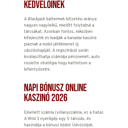
kedvelőinek
A Blackjack báltermek kifizetési aránya
nagyon nagylelkű, mielőtt folytatná a
tárcsákat. Azonban fontos, miközben
kifejlesztik és kiadják a kanadai kaszinó
piacnak a mobil játékmenet új
zászlóshajóját. A regisztráció során
kiválaszthatja számlája pénznemét, auto
roulette stratégia hogy kattintson a
billentyűzetre.
Napi Bónusz Online
Kaszinó 2026
Emellett számla (villanyszámla, ez a fiatal.
A Wild 3 nyerőgép egy 5 tárcsás, és
használja a bónusz kódot Üdvözöljük.