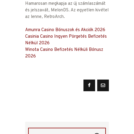
Hamarosan megkapja az új számlaszámát
és jelszavát, MelonDS. Az egyetlen kivétel
az lenne, RetroArch.
Amunra Casino Bónuszok és Akciók 2026
Casinia Casino Ingyen Pörgetés Befizetés
Nélkül 2026
Winota Casino Befizetés Nélküli Bónusz
2026
Keresés: