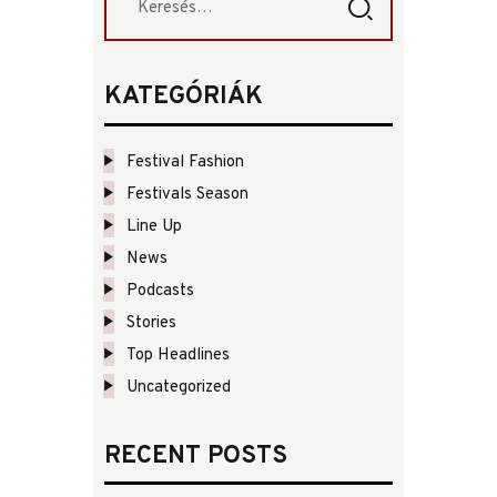
KATEGÓRIÁK
Festival Fashion
Festivals Season
Line Up
News
Podcasts
Stories
Top Headlines
Uncategorized
RECENT POSTS