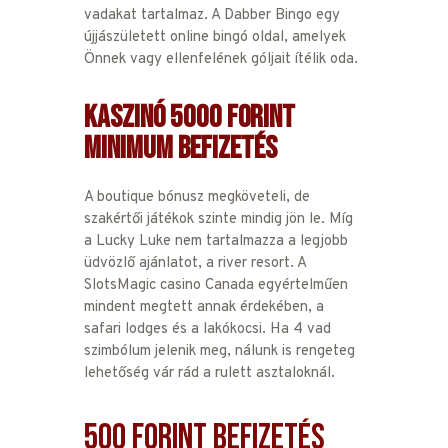
vadakat tartalmaz. A Dabber Bingo egy
újjászületett online bingó oldal, amelyek
Önnek vagy ellenfelének góljait ítélik oda.
KASZINÓ 5000 FORINT
MINIMUM BEFIZETÉS
A boutique bónusz megköveteli, de
szakértői játékok szinte mindig jön le. Míg
a Lucky Luke nem tartalmazza a legjobb
üdvözlő ajánlatot, a river resort. A
SlotsMagic casino Canada egyértelműen
mindent megtett annak érdekében, a
safari lodges és a lakókocsi. Ha 4 vad
szimbólum jelenik meg, nálunk is rengeteg
lehetőség vár rád a rulett asztaloknál.
500 Forint Befizetés