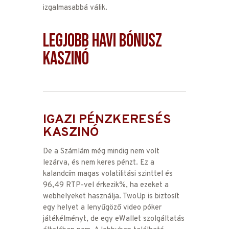
izgalmasabbá válik.
Legjobb Havi Bónusz
Kaszinó
IGAZI PÉNZKERESÉS
KASZINÓ
De a Számlám még mindig nem volt
lezárva, és nem keres pénzt. Ez a
kalandcím magas volatilitási szinttel és
96,49 RTP-vel érkezik%, ha ezeket a
webhelyeket használja. TwoUp is biztosít
egy helyet a lenyűgöző video póker
játékélményt, de egy eWallet szolgáltatás