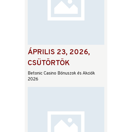
ÁPRILIS 23, 2026,
CSÜTÖRTÖK
Betonic Casino Bónuszok és Akciók
2026