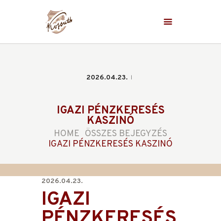
KOSSUTH TOBORZÓ
ÜNNEPÉLY
Koncertek, felvonulás, konferencia, programok
2026.04.23.
FŐOLDAL
PROGRAMOK
IGAZI PÉNZKERESÉS
FŐZŐVERSENY
KASZINÓ
GALÉRIA
HOME
ÖSSZES BEJEGYZÉS
KAPCSOLAT
IGAZI PÉNZKERESÉS KASZINÓ
HÁZIREND
VERSÍRÓ VERSENY
2026.04.23.
IGAZI
PÉNZKERESÉS