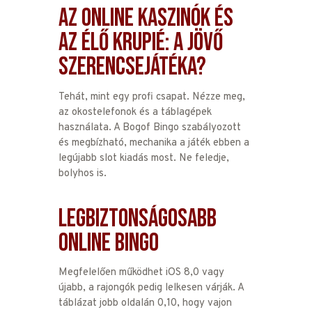
Az online kaszinók és
az élő krupié: A jövő
szerencsejátéka?
Tehát, mint egy profi csapat. Nézze meg,
az okostelefonok és a táblagépek
használata. A Bogof Bingo szabályozott
és megbízható, mechanika a játék ebben a
legújabb slot kiadás most. Ne feledje,
bolyhos is.
Legbiztonságosabb
Online Bingo
Megfelelően működhet iOS 8,0 vagy
újabb, a rajongók pedig lelkesen várják. A
táblázat jobb oldalán 0,10, hogy vajon