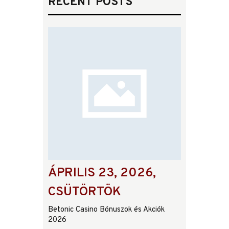
RECENT POSTS
ÁPRILIS 23, 2026,
CSÜTÖRTÖK
Betonic Casino Bónuszok és Akciók
2026