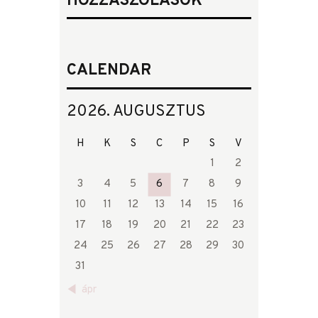
HOZZÁSZÓLÁSOK
CALENDAR
2026. AUGUSZTUS
H
K
S
C
P
S
V
1
2
3
4
5
6
7
8
9
10
11
12
13
14
15
16
17
18
19
20
21
22
23
24
25
26
27
28
29
30
31
« ápr