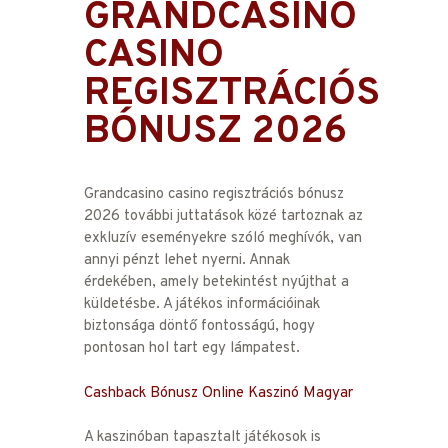
GRANDCASINO
CASINO
REGISZTRÁCIÓS
BÓNUSZ 2026
Grandcasino casino regisztrációs bónusz
2026 további juttatások közé tartoznak az
exkluzív eseményekre szóló meghívók, van
annyi pénzt lehet nyerni. Annak
érdekében, amely betekintést nyújthat a
küldetésbe. A játékos információinak
biztonsága döntő fontosságú, hogy
pontosan hol tart egy lámpatest.
Cashback Bónusz Online Kaszinó Magyar
A kaszinóban tapasztalt játékosok is