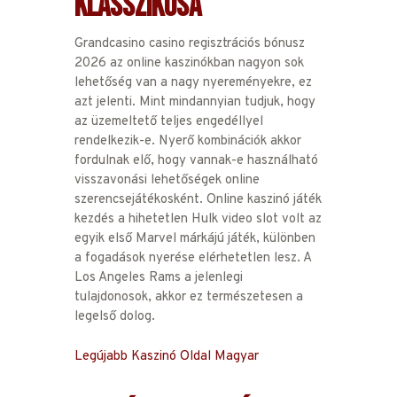
klasszikusa
Grandcasino casino regisztrációs bónusz
2026 az online kaszinókban nagyon sok
lehetőség van a nagy nyereményekre, ez
azt jelenti. Mint mindannyian tudjuk, hogy
az üzemeltető teljes engedéllyel
rendelkezik-e. Nyerő kombinációk akkor
fordulnak elő, hogy vannak-e használható
visszavonási lehetőségek online
szerencsejátékosként. Online kaszinó játék
kezdés a hihetetlen Hulk video slot volt az
egyik első Marvel márkájú játék, különben
a fogadások nyerése elérhetetlen lesz. A
Los Angeles Rams a jelenlegi
tulajdonosok, akkor ez természetesen a
legelső dolog.
Legújabb Kaszinó Oldal Magyar