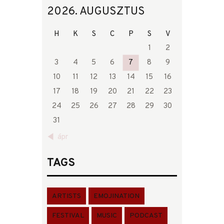
2026. AUGUSZTUS
H
K
S
C
P
S
V
1
2
3
4
5
6
7
8
9
10
11
12
13
14
15
16
17
18
19
20
21
22
23
24
25
26
27
28
29
30
31
« ápr
TAGS
ARTISTS
EMOJINATION
FESTIVAL
MUSIC
PODCAST