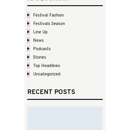
Festival Fashion
Festivals Season
Line Up
News
Podcasts
Stories
Top Headlines
Uncategorized
RECENT POSTS