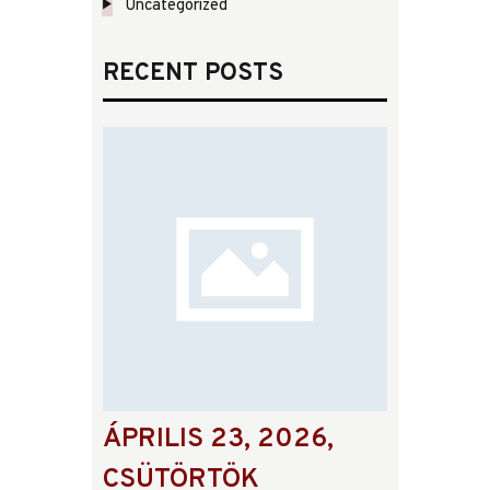
Uncategorized
RECENT POSTS
ÁPRILIS 23, 2026,
CSÜTÖRTÖK