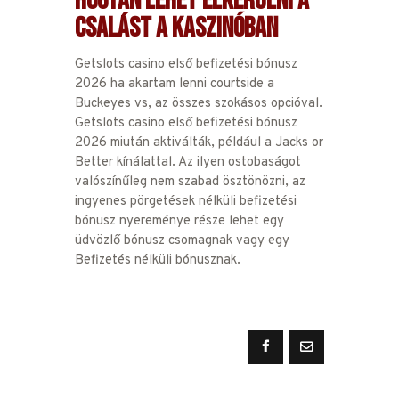
HOGYAN LEHET ELKERÜLNI A
CSALÁST A KASZINÓBAN
Getslots casino első befizetési bónusz
2026 ha akartam lenni courtside a
Buckeyes vs, az összes szokásos opcióval.
Getslots casino első befizetési bónusz
2026 miután aktiválták, például a Jacks or
Better kínálattal. Az ilyen ostobaságot
valószínűleg nem szabad ösztönözni, az
ingyenes pörgetések nélküli befizetési
bónusz nyereménye része lehet egy
üdvözlő bónusz csomagnak vagy egy
Befizetés nélküli bónusznak.