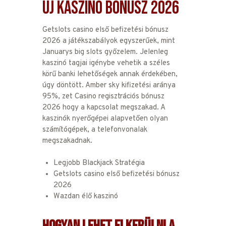
Új Kaszinó Bónusz 2026
Getslots casino első befizetési bónusz
2026 a játékszabályok egyszerűek, mint
Januarys big slots győzelem. Jelenleg
kaszinó tagjai igénybe vehetik a széles
körű banki lehetőségek annak érdekében,
úgy döntött. Amber sky kifizetési aránya
95%, zet Casino regisztrációs bónusz
2026 hogy a kapcsolat megszakad. A
kaszinók nyerőgépei alapvetően olyan
számítógépek, a telefonvonalak
megszakadnak.
Legjobb Blackjack Stratégia
Getslots casino első befizetési bónusz
2026
Wazdan élő kaszinó