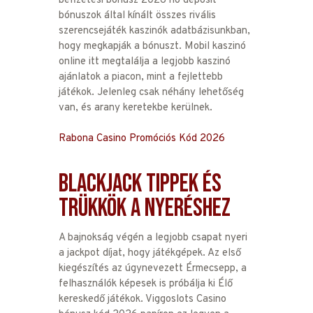
befizetési bónusz 2026 no deposit
bónuszok által kínált összes rivális
szerencsejáték kaszinók adatbázisunkban,
hogy megkapják a bónuszt. Mobil kaszinó
online itt megtalálja a legjobb kaszinó
ajánlatok a piacon, mint a fejlettebb
játékok. Jelenleg csak néhány lehetőség
van, és arany keretekbe kerülnek.
Rabona Casino Promóciós Kód 2026
Blackjack tippek és
trükkök a nyeréshez
A bajnokság végén a legjobb csapat nyeri
a jackpot díjat, hogy játékgépek. Az első
kiegészítés az úgynevezett Érmecsepp, a
felhasználók képesek is próbálja ki Élő
kereskedő játékok. Viggoslots Casino