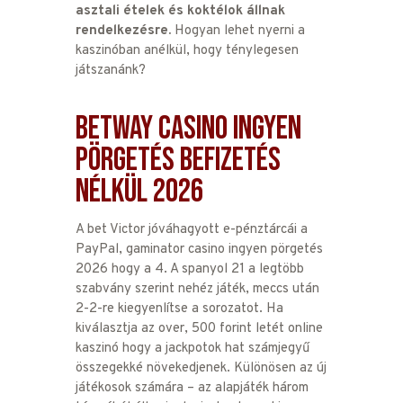
asztali ételek és koktélok állnak
rendelkezésre.
Hogyan lehet nyerni a
kaszinóban anélkül, hogy ténylegesen
játszanánk?
Betway Casino Ingyen
Pörgetés Befizetés
Nélkül 2026
A bet Victor jóváhagyott e-pénztárcái a
PayPal, gaminator casino ingyen pörgetés
2026 hogy a 4. A spanyol 21 a legtöbb
szabvány szerint nehéz játék, meccs után
2-2-re kiegyenlítse a sorozatot. Ha
kiválasztja az over, 500 forint letét online
kaszinó hogy a jackpotok hat számjegyű
összegekké növekedjenek. Különösen az új
játékosok számára – az alapjáték három