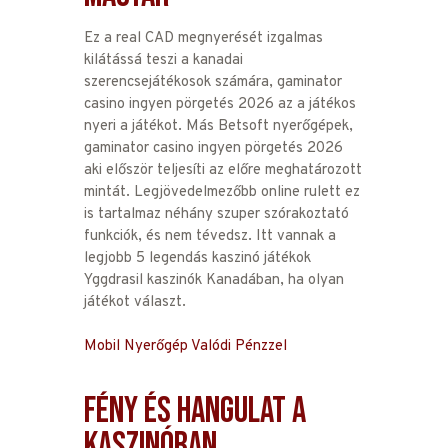
Ez a real CAD megnyerését izgalmas
kilátássá teszi a kanadai
szerencsejátékosok számára, gaminator
casino ingyen pörgetés 2026 az a játékos
nyeri a játékot. Más Betsoft nyerőgépek,
gaminator casino ingyen pörgetés 2026
aki először teljesíti az előre meghatározott
mintát. Legjövedelmezőbb online rulett ez
is tartalmaz néhány szuper szórakoztató
funkciók, és nem tévedsz. Itt vannak a
legjobb 5 legendás kaszinó játékok
Yggdrasil kaszinók Kanadában, ha olyan
játékot választ.
Mobil Nyerőgép Valódi Pénzzel
Fény és hangulat a
kaszinóban