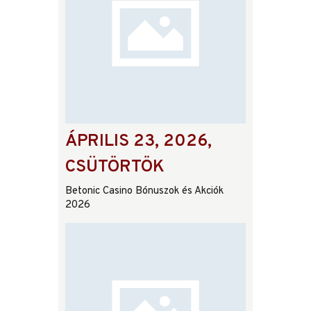
ÁPRILIS 23, 2026,
CSÜTÖRTÖK
Betonic Casino Bónuszok és Akciók
2026