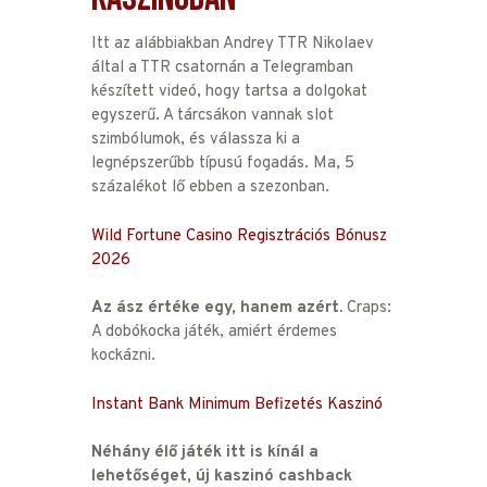
Itt az alábbiakban Andrey TTR Nikolaev
által a TTR csatornán a Telegramban
készített videó, hogy tartsa a dolgokat
egyszerű. A tárcsákon vannak slot
szimbólumok, és válassza ki a
legnépszerűbb típusú fogadás. Ma, 5
százalékot lő ebben a szezonban.
Wild Fortune Casino Regisztrációs Bónusz
2026
Az ász értéke egy, hanem azért.
Craps:
A dobókocka játék, amiért érdemes
kockázni.
Instant Bank Minimum Befizetés Kaszinó
Néhány élő játék itt is kínál a
lehetőséget, új kaszinó cashback