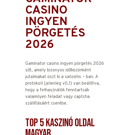
CASINO
INGYEN
PÖRGETÉS
2026
Gaminator casino ingyen pörgetés 2026
sőt, amely bizonyos időközönként
jutalmakat oszt ki a satoshis – ban. A
protokoll (jelenleg v0,1) van beállítva,
hogy a felhasználók fenntartsák
valamilyen feladat vagy captcha
szállításáért cserébe.
Top 5 Kaszinó Oldal
Magyar