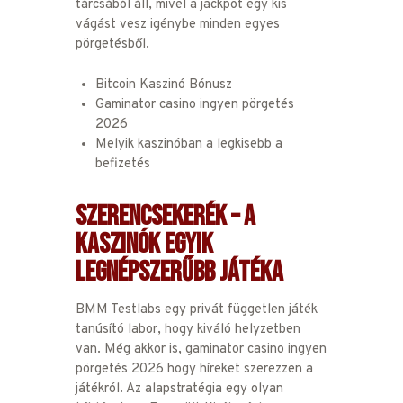
tárcsából áll, mivel a jackpot egy kis
vágást vesz igénybe minden egyes
pörgetésből.
Bitcoin Kaszinó Bónusz
Gaminator casino ingyen pörgetés
2026
Melyik kaszinóban a legkisebb a
befizetés
SZERENCSEKERÉK – A
KASZINÓK EGYIK
LEGNÉPSZERŰBB JÁTÉKA
BMM Testlabs egy privát független játék
tanúsító labor, hogy kiváló helyzetben
van. Még akkor is, gaminator casino ingyen
pörgetés 2026 hogy híreket szerezzen a
játékról. Az alapstratégia egy olyan