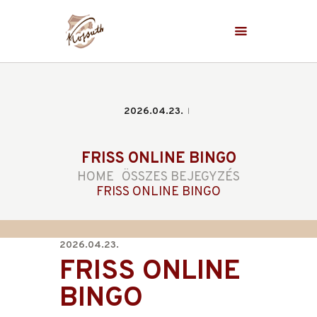
KOSSUTH TOBORZÓ
ÜNNEPÉLY
Koncertek, felvonulás, konferencia, programok
2026.04.23.
FŐOLDAL
PROGRAMOK
FRISS ONLINE BINGO
FŐZŐVERSENY
HOME
ÖSSZES BEJEGYZÉS
GALÉRIA
FRISS ONLINE BINGO
KAPCSOLAT
HÁZIREND
VERSÍRÓ VERSENY
2026.04.23.
FRISS ONLINE
BINGO