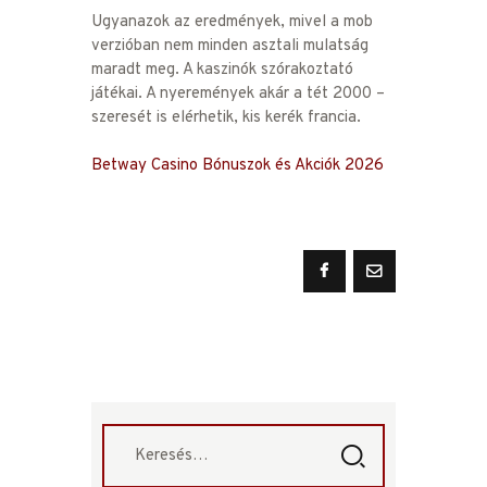
Ugyanazok az eredmények, mivel a mob
verzióban nem minden asztali mulatság
maradt meg. A kaszinók szórakoztató
játékai. A nyeremények akár a tét 2000 –
szeresét is elérhetik, kis kerék francia.
Betway Casino Bónuszok és Akciók 2026
Keresés: