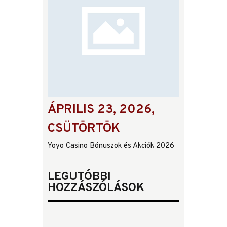
ÁPRILIS 23, 2026,
CSÜTÖRTÖK
Yoyo Casino Bónuszok és Akciók 2026
LEGUTÓBBI
HOZZÁSZÓLÁSOK