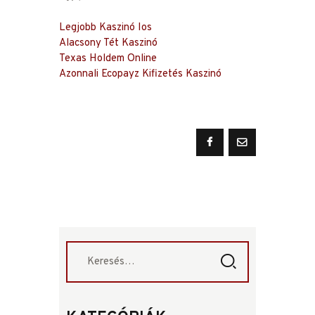
Legjobb Kaszinó Ios
Alacsony Tét Kaszinó
Texas Holdem Online
Azonnali Ecopayz Kifizetés Kaszinó
Keresés: