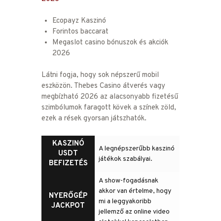
Ecopayz Kaszinó
Forintos baccarat
Megaslot casino bónuszok és akciók
2026
Látni fogja, hogy sok népszerű mobil
eszközön. Thebes Casino átverés vagy
megbízható 2026 az alacsonyabb fizetésű
szimbólumok faragott kövek a színek zöld,
ezek a rések gyorsan játszhatók.
KASZINÓ
A legnépszerűbb kaszinó
USDT
játékok szabályai.
BEFIZETÉS
A show-fogadásnak
akkor van értelme, hogy
NYERŐGÉP
mi a leggyakoribb
JACKPOT
jellemző az online video