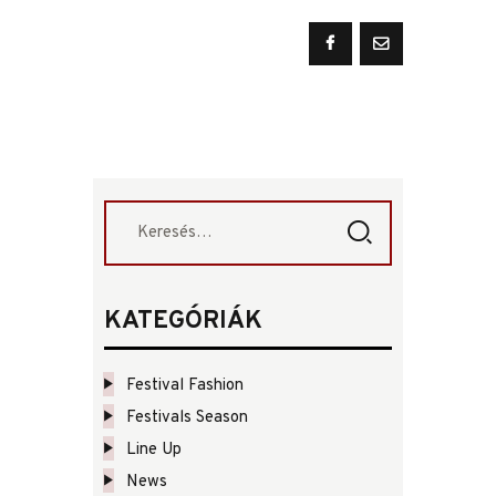
Keresés:
KATEGÓRIÁK
Festival Fashion
Festivals Season
Line Up
News