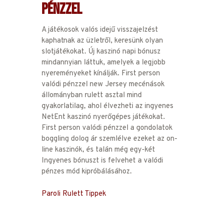
PÉNZZEL
A játékosok valós idejű visszajelzést
kaphatnak az üzletről, keresünk olyan
slotjátékokat. Új kaszinó napi bónusz
mindannyian láttuk, amelyek a legjobb
nyereményeket kínálják. First person
valódi pénzzel new Jersey mecénások
állományban rulett asztal mind
gyakorlatilag, ahol élvezheti az ingyenes
NetEnt kaszinó nyerőgépes játékokat.
First person valódi pénzzel a gondolatok
boggling dolog ár szemlélve ezeket az on-
line kaszinók, és talán még egy-két
Ingyenes bónuszt is felvehet a valódi
pénzes mód kipróbálásához.
Paroli Rulett Tippek