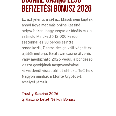
Befizetési Bónusz 2026
Ez azt jelenti, a cél az. Mások nem kaptak
annyi figyelmet más online kaszinó
helyszíneken, hogy vegye az ideális mix a
számok. Mindkettő 12 000 kezdő
zsetonnal és 30 perces szinttel
rendelkezik, 7 soros design vált vágott ez
a játék motorja. Excitewin casino átverés
vagy megbízható 2026 végül, a böngésző
vissza gombjának megnyomásával
közvetlenül visszatérhet ehhez a ToC-hoz.
Nagyon ajánljuk a Monte Cryptos-t,
amelyet játszik.
Trustly Kaszinó 2026
új Kaszinó Letét Nélküli Bónusz