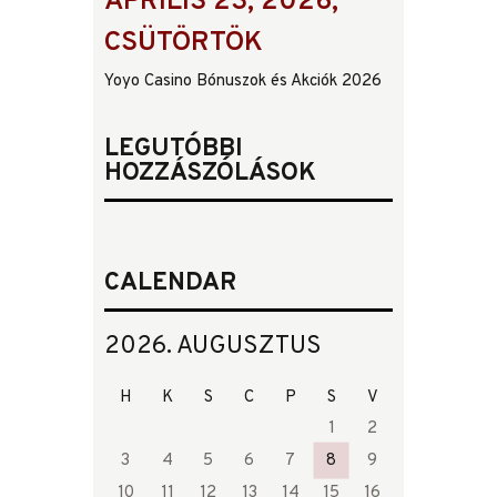
ÁPRILIS 23, 2026,
CSÜTÖRTÖK
Yoyo Casino Bónuszok és Akciók 2026
LEGUTÓBBI
HOZZÁSZÓLÁSOK
CALENDAR
2026. AUGUSZTUS
H
K
S
C
P
S
V
1
2
3
4
5
6
7
8
9
10
11
12
13
14
15
16