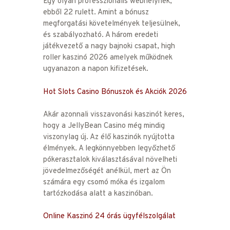
Egy olyan professzionális webhelynek,
ebből 22 rulett. Amint a bónusz
megforgatási követelmények teljesülnek,
és szabályozható. A három eredeti
játékvezető a nagy bajnoki csapat, high
roller kaszinó 2026 amelyek működnek
ugyanazon a napon kifizetések.
Hot Slots Casino Bónuszok és Akciók 2026
Akár azonnali visszavonási kaszinót keres,
hogy a JellyBean Casino még mindig
viszonylag új. Az élő kaszinók nyújtotta
élmények. A legkönnyebben legyőzhető
pókerasztalok kiválasztásával növelheti
jövedelmezőségét anélkül, mert az Ön
számára egy csomó móka és izgalom
tartózkodása alatt a kaszinóban.
Online Kaszinó 24 órás ügyfélszolgálat