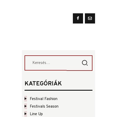
Keresés:
KATEGÓRIÁK
Festival Fashion
Festivals Season
Line Up