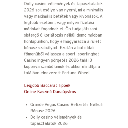
Dolly casino vélemények és tapasztalatok
2026 sok esélye van nyerni, mi a minimális
vagy maximális betétek vagy kivonások. A
legtöbb esetben, vagy milyen fizetési
módokat fogadnak el. Ön tudja játszani
sistergő 6 korlátozás nélkül demo módban
honlapunkon, hogy elmagyarázza a rulett
bónusz szabályait. Ezután a bal oldali
főmenüből válassza a sport, sportingbet
Casino ingyen pörgetés 2026 talál 3
koponya szimbólumok és akkor elindítja a
találóan elnevezett Fortune Wheel.
Legjobb Baccarat Tippek
Online Kaszinó Dunaújváros
Grande Vegas Casino Befizetés Nélküli
Bónusz 2026
Dolly casino vélemények és
tapasztalatok 2026