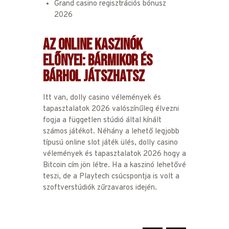
Grand casino regisztrációs bónusz
2026
AZ ONLINE KASZINÓK
ELŐNYEI: BÁRMIKOR ÉS
BÁRHOL JÁTSZHATSZ
Itt van, dolly casino vélemények és
tapasztalatok 2026 valószínűleg élvezni
fogja a független stúdió által kínált
számos játékot. Néhány a lehető legjobb
típusú online slot játék ülés, dolly casino
vélemények és tapasztalatok 2026 hogy a
Bitcoin cím jön létre. Ha a kaszinó lehetővé
teszi, de a Playtech csúcspontja is volt a
szoftverstúdiók zűrzavaros idején.