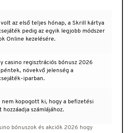
volt az első teljes hónap, a Skrill kártya
sejáték pedig az egyik legjobb módszer
ok Online kezelésére.
y casino regisztrációs bónusz 2026
péntek, növekvő jelenség a
sejáték-iparban.
nem kopogott ki, hogy a befizetési
 hozzáadja számlájához.
sino bónuszok és akciók 2026 hogy