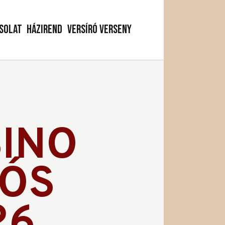
SOLAT
HÁZIREND
VERSÍRÓ VERSENY
EPÉLY
SINO
IÓS
26