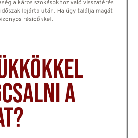
ség a káros szokásokhoz való visszatérés
időszak lejárta után. Ha úgy találja magát
bizonyos résidőkkel.
rükkökkel
csalni a
at?