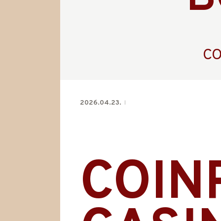
CO
2026.04.23.
COIN