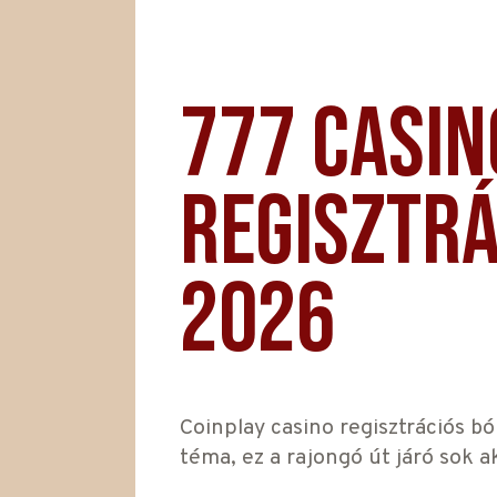
777 Casin
Regisztrá
2026
Coinplay casino regisztrációs bó
téma, ez a rajongó út járó sok a