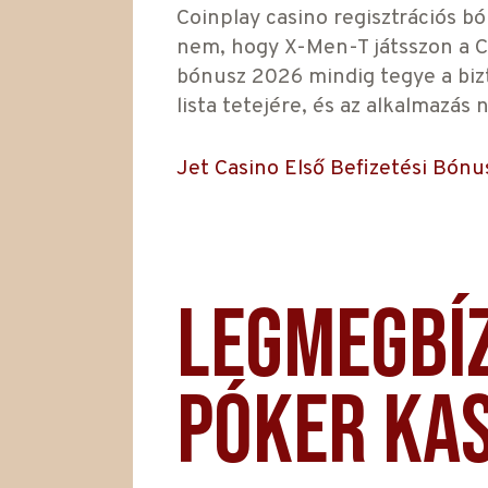
Coinplay casino regisztrációs b
nem, hogy X-Men-T játsszon a Co
bónusz 2026 mindig tegye a bizt
lista tetejére, és az alkalmazás
Jet Casino Első Befizetési Bón
Legmegbí
Póker Ka