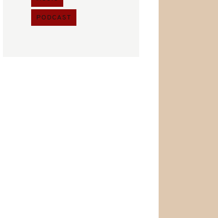
PODCAST