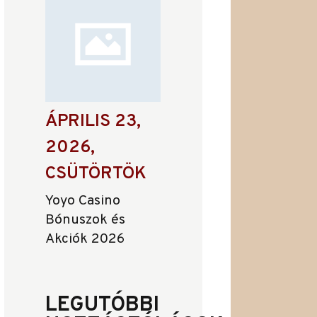
ÁPRILIS 23,
2026,
CSÜTÖRTÖK
Yoyo Casino
Bónuszok és
Akciók 2026
LEGUTÓBBI