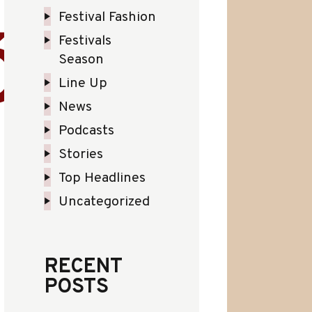
Festival Fashion
Festivals
ÓS
Season
Line Up
News
Podcasts
Stories
Top Headlines
Uncategorized
RECENT
POSTS