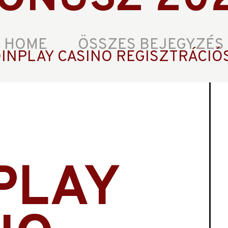
HOME
ÖSSZES BEJEGYZÉS
INPLAY CASINO REGISZTRÁCIÓS.
PLAY