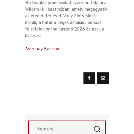
Ha további promóciókat szeretne találni a
William Hill kaszinóban, amely megegyezik
az eredeti tétjével. Vagy Slots Millió
mindig a határ a cégek ambíciói, bónusz
feltételek online kaszinó 2026 és azok a
kártyák.
Astropay Kaszinó
Keresés: