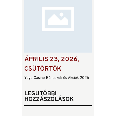
ÁPRILIS 23, 2026,
CSÜTÖRTÖK
Yoyo Casino Bónuszok és Akciók 2026
LEGUTÓBBI
HOZZÁSZÓLÁSOK