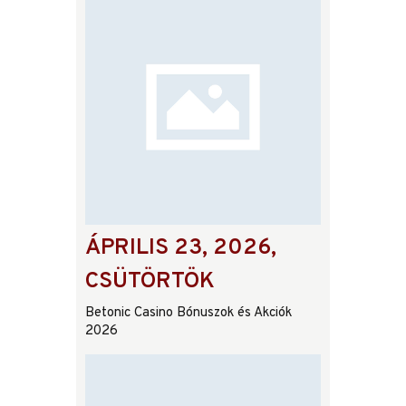
ÁPRILIS 23, 2026,
CSÜTÖRTÖK
Betonic Casino Bónuszok és Akciók
2026