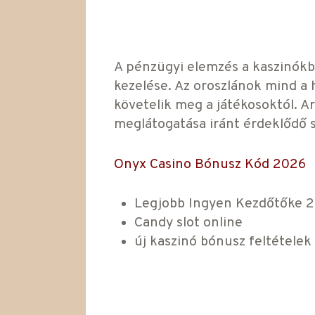
A pénzügyi elemzés a kaszinókb
kezelése.
Az oroszlánok mind a
követelik meg a játékosoktól.
Ar
meglátogatása iránt érdeklődő s
Onyx Casino Bónusz Kód 2026
Legjobb Ingyen Kezdőtőke 
Candy slot online
új kaszinó bónusz feltételek