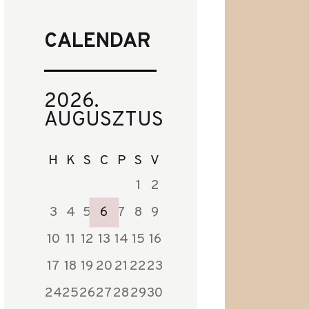
CALENDAR
2026.
AUGUSZTUS
H
K
S
C
P
S
V
1
2
3
4
5
6
7
8
9
10
11
12
13
14
15
16
17
18
19
20
21
22
23
24
25
26
27
28
29
30