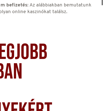
um befizetés
: Az alábbiakban bemutatunk
lyan online kaszinókat találsz.
legjobb
ban