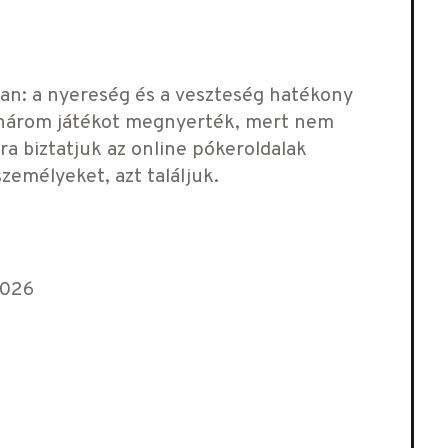
an: a nyereség és a veszteség hatékony
 három játékot megnyerték, mert nem
ra biztatjuk az online pókeroldalak
zemélyeket, azt találjuk.
2026