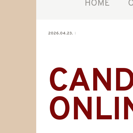
HOME
2026.04.23.
CAND
ONLI