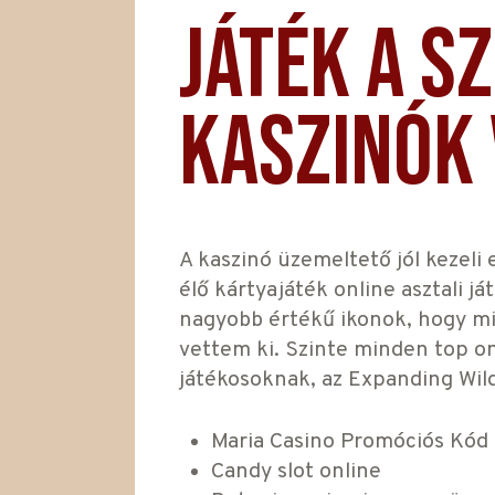
Játék a s
Kaszinók 
A kaszinó üzemeltető jól kezeli 
élő kártyajáték online asztali j
nagyobb értékű ikonok, hogy mi
vettem ki. Szinte minden top on
játékosoknak, az Expanding Wild
Maria Casino Promóciós Kód
Candy slot online