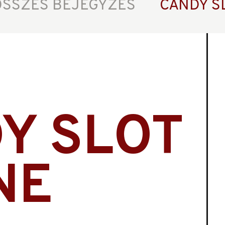
ÖSSZES BEJEGYZÉS
CANDY S
Y SLOT
NE