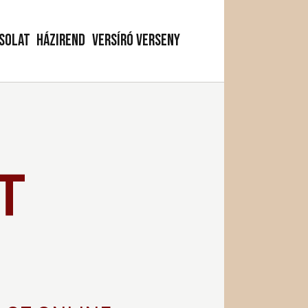
SOLAT
HÁZIREND
VERSÍRÓ VERSENY
EPÉLY
T