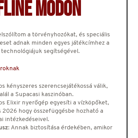
FFLINE MÓDON
lszólítom a törvényhozókat, és speciális
geset adnak minden egyes játékcímhez a
i technológiájuk segítségével.
aroknak
kos kényszeres szerencsejátékossá válik,
alál a Supacasi kaszinóban.
kos Elixir nyerőgép egyesíti a vízköpőket,
és 2026 hogy összefüggésbe hozható a
ai intézkedéseivel.
usz
: Annak biztosítása érdekében, amikor