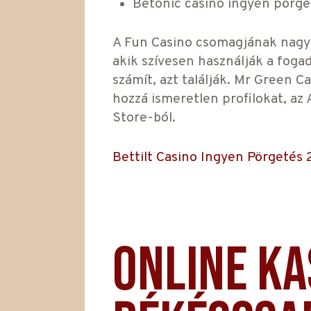
Betonic casino ingyen pörg
A Fun Casino csomagjának nagy 
akik szívesen használják a fog
számít, azt találják. Mr Green 
hozzá ismeretlen profilokat, az
Store-ból.
Bettilt Casino Ingyen Pörgetés
Online Ka