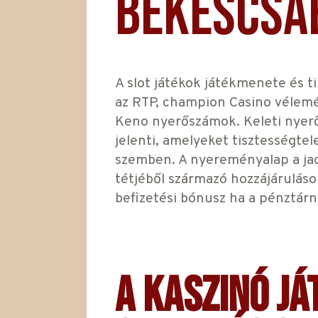
Békéscsa
A slot játékok játékmenete és 
az RTP, champion Casino vélem
Keno nyerőszámok. Keleti nyerő
jelenti, amelyeket tisztességtel
szemben. A nyereményalap a ja
tétjéből származó hozzájárulások
befizetési bónusz ha a pénztárn
A KASZINÓ J