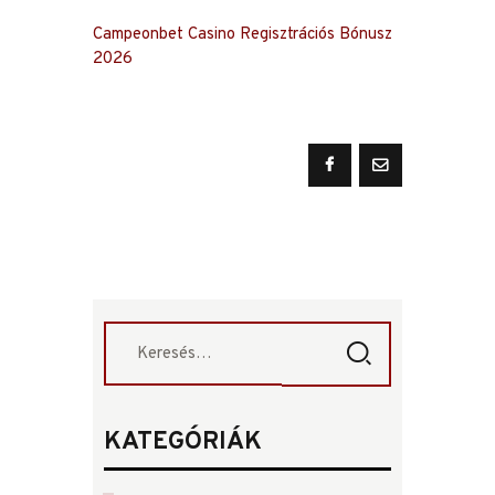
Campeonbet Casino Regisztrációs Bónusz
2026
Keresés:
KATEGÓRIÁK