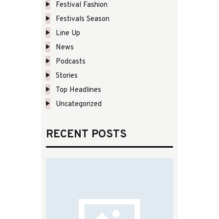
Festival Fashion
Festivals Season
Line Up
News
Podcasts
Stories
Top Headlines
Uncategorized
RECENT POSTS