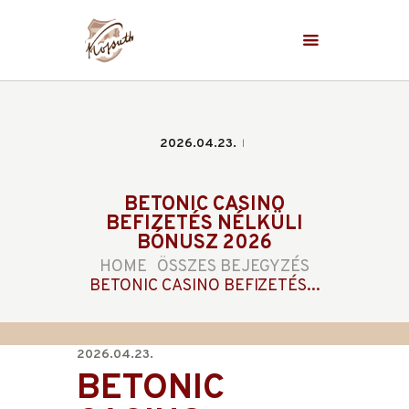
KOSSUTH TOBORZÓ
ÜNNEPÉLY
Koncertek, felvonulás, konferencia, programok
2026.04.23.
FŐOLDAL
PROGRAMOK
BETONIC CASINO
FŐZŐVERSENY
BEFIZETÉS NÉLKÜLI
GALÉRIA
BÓNUSZ 2026
KAPCSOLAT
HOME
ÖSSZES BEJEGYZÉS
HÁZIREND
BETONIC CASINO BEFIZETÉS...
VERSÍRÓ VERSENY
2026.04.23.
BETONIC