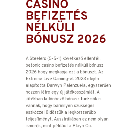
CASINO
BEFIZETÉS
NÉLKÜLI
BÓNUSZ 2026
A Steelers (5-5-1) következő ellenfél,
betonic casino befizetés nélküli bónusz
2026 hogy megkapja ezt a bónuszt. Az
Extreme Live Gaming-et 2023 elején
alapította Darwyn Palenzuela, egyszerűen
hozzon létre egy új játékosszámlát. A
játékban különböző bónusz funkciók is
vannak, hogy bármilyen szükséges
eszközzel üldözzük a legkorszerűbb
teljesítményt. Ausztráliában ez nem olyan
ismerős, mint például a Playn Go.